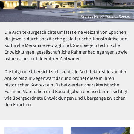
David Chipperfield
Harald Deilmann
Gottfried Böhm
Rathaus Marl
© Thomas Robbin
Schneider von Esleben
Peter Behrens
Die Architekturgeschichte umfasst eine Vielzahl von Epochen,
Auszeichnung vorbildlicher Bauten NRW 2020
die jeweils durch spezifische gestalterische, konstruktive und
Big Beautiful Buildings (Großbauten der Nachkriegszeit)
kulturelle Merkmale geprägt sind. Sie spiegeln technische
Epochen
Entwicklungen, gesellschaftliche Rahmenbedingungen sowie
ästhetische Leitbilder ihrer Zeit wider.
Gesamtübersicht...
Gegenwart
Die folgende Übersicht stellt zentrale Architekturstile von der
Postmoderne
Antike bis zur Gegenwart dar und ordnet diese in ihren
1950er-70er Jahre
historischen Kontext ein. Dabei werden charakteristische
Moderne
Formen, Materialien und Bauaufgaben ebenso berücksichtigt
Reformarchitektur
wie übergeordnete Entwicklungen und Übergänge zwischen
Jugendstil
den Epochen.
Historismus
Klassizismus
Barock
Renaissance
Gotik