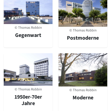
Romanik
Vorromanik
Römische Antike
Über uns
© Thomas Robbin
Über baukunst-nrw
© Thomas Robbin
Gegenwart
Fachbeirat
Postmoderne
Freunde & Förderer
Kontakt
Impressum
Datenschutz
Suchbegriff eingeben
© Thomas Robbin
© Thomas Robbin
1950er-70er
Moderne
Jahre