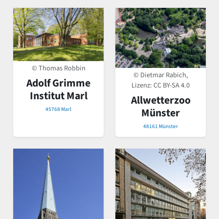
© Thomas Robbin
© Dietmar Rabich,
Adolf Grimme
Lizenz:
CC BY-SA 4.0
Institut Marl
Allwetterzoo
45768 Marl
Münster
48161 Münster