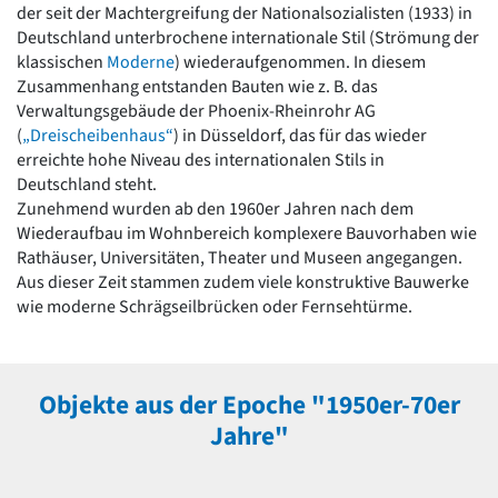
der seit der Machtergreifung der Nationalsozialisten (1933) in
Romanik
Deutschland unterbrochene internationale Stil (Strömung der
Vorromanik
klassischen
Moderne
) wiederaufgenommen. In diesem
Römische Antike
Zusammenhang entstanden Bauten wie z. B. das
Über uns
Verwaltungsgebäude der Phoenix-Rheinrohr AG
Über baukunst-nrw
(
„Dreischeibenhaus“
) in Düsseldorf, das für das wieder
Fachbeirat
erreichte hohe Niveau des internationalen Stils in
Freunde & Förderer
Deutschland steht.
Kontakt
Zunehmend wurden ab den 1960er Jahren nach dem
Impressum
Wiederaufbau im Wohnbereich komplexere Bauvorhaben wie
Datenschutz
Rathäuser, Universitäten, Theater und Museen angegangen.
Aus dieser Zeit stammen zudem viele konstruktive Bauwerke
Suchbegriff eingeben
wie moderne Schrägseilbrücken oder Fernsehtürme.
Objekte aus der Epoche "1950er-70er
Jahre"