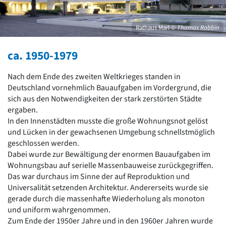
David Chipperfield
Harald Deilmann
Gottfried Böhm
Rathaus Marl
© Thomas Robbin
Schneider von Esleben
Peter Behrens
ca. 1950-1979
Auszeichnung vorbildlicher Bauten NRW 2020
Big Beautiful Buildings (Großbauten der Nachkriegszeit)
Nach dem Ende des zweiten Weltkrieges standen in
Epochen
Deutschland vornehmlich Bauaufgaben im Vordergrund, die
sich aus den Notwendigkeiten der stark zerstörten Städte
Gesamtübersicht...
ergaben.
Gegenwart
In den Innenstädten musste die große Wohnungsnot gelöst
Postmoderne
und Lücken in der gewachsenen Umgebung schnellstmöglich
1950er-70er Jahre
geschlossen werden.
Moderne
Dabei wurde zur Bewältigung der enormen Bauaufgaben im
Reformarchitektur
Wohnungsbau auf serielle Massenbauweise zurückgegriffen.
Jugendstil
Das war durchaus im Sinne der auf Reproduktion und
Historismus
Universalität setzenden Architektur. Andererseits wurde sie
Klassizismus
gerade durch die massenhafte Wiederholung als monoton
Barock
und uniform wahrgenommen.
Renaissance
Zum Ende der 1950er Jahre und in den 1960er Jahren wurde
Gotik