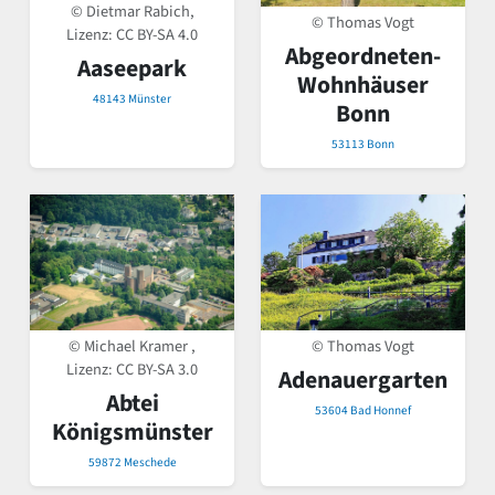
© Dietmar Rabich,
© Thomas Vogt
Lizenz:
CC BY-SA 4.0
Abgeordneten-
Aaseepark
Wohnhäuser
48143 Münster
Bonn
53113 Bonn
© Michael Kramer ,
© Thomas Vogt
Lizenz:
CC BY-SA 3.0
Adenauergarten
Abtei
53604 Bad Honnef
Königsmünster
59872 Meschede