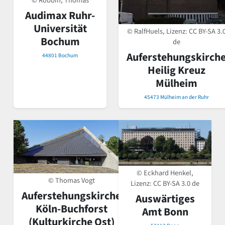
© Robbin, Thomas
Audimax Ruhr-
Universität
© RalfHuels, Lizenz:
CC BY-SA 3.
Bochum
de
Auferstehungskirch
44801 Bochum
Heilig Kreuz
Mülheim
45473 Mülheim an der Ruhr
© Eckhard Henkel,
© Thomas Vogt
Lizenz:
CC BY-SA 3.0 de
Auferstehungskirche
Auswärtiges
Köln-Buchforst
Amt Bonn
(Kulturkirche Ost)