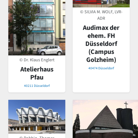
© SILVIA M. WOLF, LVR-
ADR
Audimax der
ehem. FH
Düsseldorf
(Campus
Golzheim)
© Dr. Klaus Englert
Atelierhaus
40474 Düsseldorf
Pfau
40211 Düsseldorf