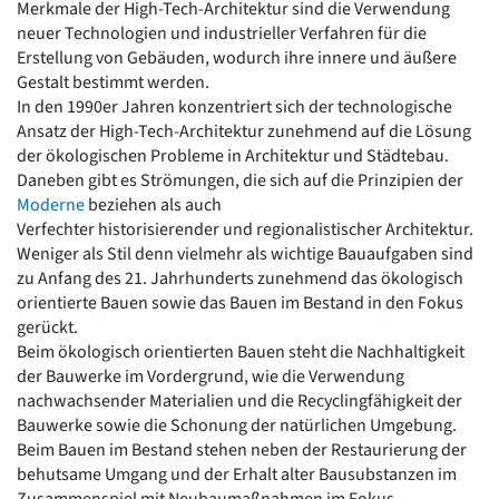
Merkmale der High-Tech-Architektur sind die Verwendung
Romanik
neuer Technologien und industrieller Verfahren für die
Vorromanik
Erstellung von Gebäuden, wodurch ihre innere und äußere
Römische Antike
Gestalt bestimmt werden.
Über uns
In den 1990er Jahren konzentriert sich der technologische
Ansatz der High-Tech-Architektur zunehmend auf die Lösung
Über baukunst-nrw
der ökologischen Probleme in Architektur und Städtebau.
Fachbeirat
Daneben gibt es Strömungen, die sich auf die Prinzipien der
Freunde & Förderer
Moderne
beziehen als auch
Kontakt
Verfechter historisierender und regionalistischer Architektur.
Impressum
Weniger als Stil denn vielmehr als wichtige Bauaufgaben sind
Datenschutz
zu Anfang des 21. Jahrhunderts zunehmend das ökologisch
Suchbegriff eingeben
orientierte Bauen sowie das Bauen im Bestand in den Fokus
gerückt.
Beim ökologisch orientierten Bauen steht die Nachhaltigkeit
der Bauwerke im Vordergrund, wie die Verwendung
nachwachsender Materialien und die Recyclingfähigkeit der
Bauwerke sowie die Schonung der natürlichen Umgebung.
Beim Bauen im Bestand stehen neben der Restaurierung der
behutsame Umgang und der Erhalt alter Bausubstanzen im
Zusammenspiel mit Neubaumaßnahmen im Fokus.