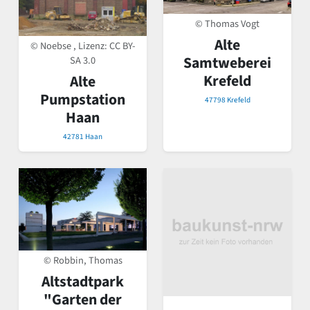
© Thomas Vogt
Alte
© Noebse , Lizenz:
CC BY-
Samtweberei
SA 3.0
Krefeld
Alte
Pumpstation
47798 Krefeld
Haan
42781 Haan
© Robbin, Thomas
Altstadtpark
"Garten der