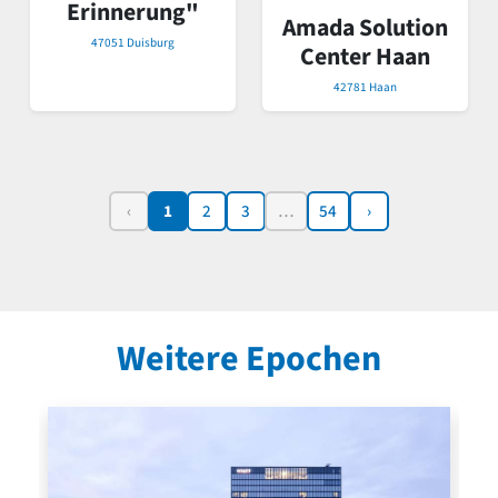
Erinnerung"
Amada Solution
47051 Duisburg
Center Haan
42781 Haan
‹
1
2
3
…
54
›
Weitere Epochen