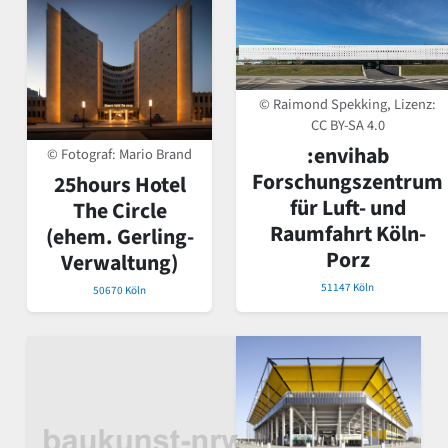
© Raimond Spekking, Lizenz:
CC BY-SA 4.0
:envihab
© Fotograf: Mario Brand
Forschungszentrum
25hours Hotel
für Luft- und
The Circle
Raumfahrt Köln-
(ehem. Gerling-
Porz
Verwaltung)
51147 Köln
50670 Köln