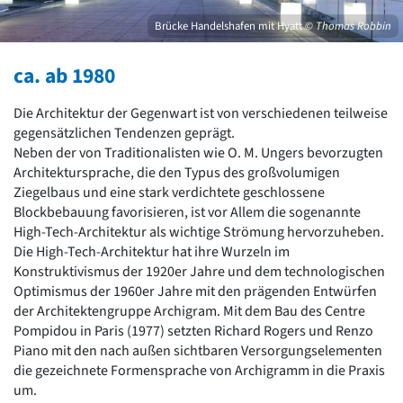
David Chipperfield
Harald Deilmann
Brücke Handelshafen mit Hyatt
© Thomas Robbin
Gottfried Böhm
Schneider von Esleben
ca. ab 1980
Peter Behrens
Auszeichnung vorbildlicher Bauten NRW 2020
Die Architektur der Gegenwart ist von verschiedenen teilweise
Big Beautiful Buildings (Großbauten der Nachkriegszeit)
gegensätzlichen Tendenzen geprägt.
Neben der von Traditionalisten wie O. M. Ungers bevorzugten
Epochen
Architektursprache, die den Typus des großvolumigen
Gesamtübersicht...
Ziegelbaus und eine stark verdichtete geschlossene
Gegenwart
Blockbebauung favorisieren, ist vor Allem die sogenannte
Postmoderne
High-Tech-Architektur als wichtige Strömung hervorzuheben.
1950er-70er Jahre
Die High-Tech-Architektur hat ihre Wurzeln im
Moderne
Konstruktivismus der 1920er Jahre und dem technologischen
Reformarchitektur
Optimismus der 1960er Jahre mit den prägenden Entwürfen
Jugendstil
der Architektengruppe Archigram. Mit dem Bau des Centre
Historismus
Pompidou in Paris (1977) setzten Richard Rogers und Renzo
Klassizismus
Piano mit den nach außen sichtbaren Versorgungselementen
Barock
die gezeichnete Formensprache von Archigramm in die Praxis
Renaissance
um.
Gotik