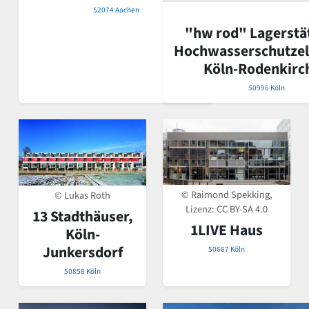
52074 Aachen
"hw rod" Lagerstät
Hochwasserschutze
Köln-Rodenkirc
50996 Köln
© Raimond Spekking,
© Lukas Roth
Lizenz:
CC BY-SA 4.0
13 Stadthäuser,
1LIVE Haus
Köln-
Junkersdorf
50667 Köln
50858 Köln