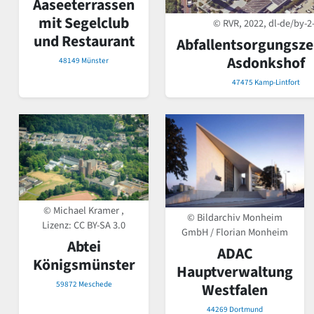
Aaseeterrassen
mit Segelclub
© RVR, 2022, dl-de/by-2
und Restaurant
Abfallentsorgungsz
Asdonkshof
48149 Münster
47475 Kamp-Lintfort
© Michael Kramer ,
© Bildarchiv Monheim
Lizenz:
CC BY-SA 3.0
GmbH / Florian Monheim
Abtei
ADAC
Königsmünster
Hauptverwaltung
59872 Meschede
Westfalen
44269 Dortmund