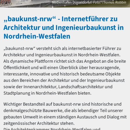
David Chipperfield
Medienhafen Düsseldorf
© Foto: Thomas Robbin
Harald Deilmann
Gottfried Böhm
„baukunst-nrw“ - Internetführer zu
Schneider von Esleben
Architektur und Ingenieurbaukunst in
Peter Behrens
Nordrhein-Westfalen
Auszeichnung vorbildlicher Bauten NRW 2020
Big Beautiful Buildings (Großbauten der Nachkriegszeit)
„baukunst-nrw“ versteht sich als internetbasierter Führer zu
Epochen
Architektur und Ingenieurbaukunst in Nordrhein-Westfalen.
Gesamtübersicht...
Als dynamische Plattform richtet sich das Angebot an die breite
Gegenwart
Öffentlichkeit und will einen Überblick über herausragende,
Postmoderne
interessante, innovative und historisch bedeutsame Objekte
1950er-70er Jahre
aus den Bereichen der Architektur und der Ingenieurbaukunst
Moderne
sowie der Innenarchitektur, Landschaftsarchitektur und
Reformarchitektur
Stadtplanung in Nordrhein-Westfalen bieten.
Jugendstil
Historismus
Wichtiger Bestandteil auf baukunst-nrw sind historische und
Klassizismus
denkmalgeschützte Bauwerke, die als lebendiger Teil unserer
Barock
gebauten Umwelt in einem ständigen Austausch und Dialog mit
Renaissance
zeitgenössischer Architektur stehen.
Gotik
Die Architektenkammer Nordrhein-Westfalen und