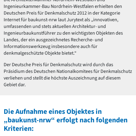
Romanik
Ingenieurkammer-Bau Nordrhein-Westfalen erhielten den
Vorromanik
Deutschen Preis für Denkmalschutz 2012 in der Kategorie
Römische Antike
Internet für baukunst-nrw laut Jurytext als „innovativen,
umfassenden und stets aktuellen Architektur- und
Über uns
Ingenieurbaukunstführer zu den wichtigsten Objekten des
Über baukunst-nrw
Landes, der ein ausgezeichnetes Recherche- und
Fachbeirat
Informationswerkzeug insbesondere auch für
Freunde & Förderer
denkmalgeschützte Objekte bietet.“
Kontakt
Impressum
Der Deutsche Preis für Denkmalschutz wird durch das
Datenschutz
Präsidium des Deutschen Nationalkomitees für Denkmalschutz
verliehen und stellt die höchste Auszeichnung auf diesem
Suchbegriff eingeben
Gebiet dar.
Die Aufnahme eines Objektes in
„baukunst-nrw“ erfolgt nach folgenden
Kriterien: