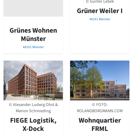
© Günter Lebek
Romanik
Grüner Weiler I
Vorromanik
Römische Antike
48161 Münster
Über uns
Grünes Wohnen
Über baukunst-nrw
Münster
Fachbeirat
48161 Münster
Freunde & Förderer
Kontakt
Impressum
Datenschutz
Suchbegriff eingeben
© FOTO:
© Alexander Ludwig Obst &
ROLANDBORGMANN.COM
Marion Schmieding
Wohnquartier
FIEGE Logistik,
FRML
X-Dock