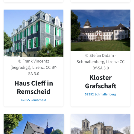
© Stefan Didam -
© Frank Vincentz
Schmallenberg, Lizenz:
CC
(begradigt), Lizenz:
CC BY-
BY-SA 3.0
SA 3.0
Kloster
Haus Cleff in
Grafschaft
Remscheid
57392 Schmallenberg
42855 Remscheid