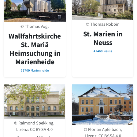
© Thomas Robbin
© Thomas Vogt
St­. Marien in
Wallfahrtskirche
Neuss
St­. Mariä
Heimsuchung in
41460 Neuss
Marienheide
51709 Marienheide
© Raimond Spekking,
© Florian Apfelbach,
Lizenz:
CC BY-SA 4.0
Lizenz:
CC BY-SA 4.0