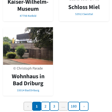
Kaiser-Wilhelm-
Schloss Miel
Museum
53913 Swisttal
47798 Krefeld
© Christoph Parade
Wohnhaus in
Bad Driburg
33014 Bad Driburg
‹
1
2
3
…
180
›