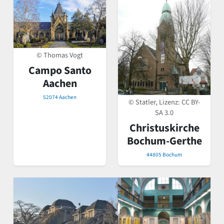
© Thomas Vogt
Campo Santo
Aachen
52074 Aachen
© Statler, Lizenz:
CC BY-
SA 3.0
Christuskirche
Bochum-Gerthe
44805 Bochum