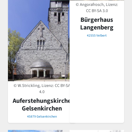
© Angorafrosch, Lizenz:
CC BY-SA 3.0
Bürgerhaus
Langenberg
42555 Velbert
© W.Strickling, Lizenz:
CC BY-SA
4.0
Auferstehungskirche
Gelsenkirchen
45879 Gelsenkirchen