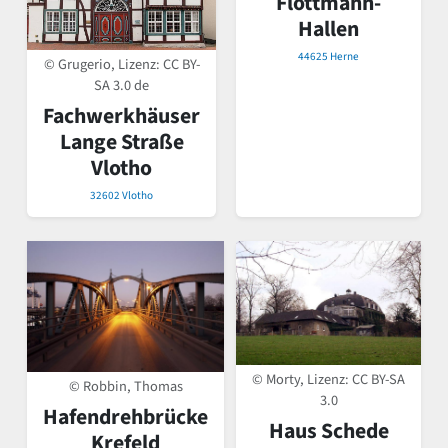
Flottmann-
Hallen
44625 Herne
© Grugerio, Lizenz:
CC BY-
SA 3.0 de
Fachwerkhäuser
Lange Straße
Vlotho
32602 Vlotho
© Morty, Lizenz:
CC BY-SA
© Robbin, Thomas
3.0
Hafendrehbrücke
Haus Schede
Krefeld