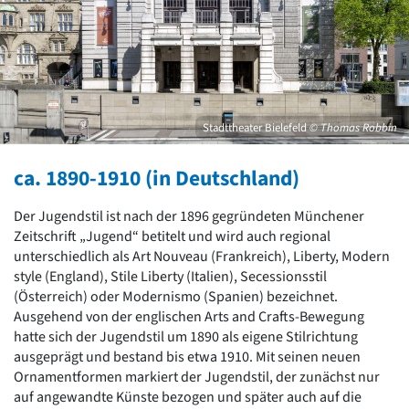
David Chipperfield
Harald Deilmann
Gottfried Böhm
Schneider von Esleben
Peter Behrens
Auszeichnung vorbildlicher Bauten NRW 2020
Big Beautiful Buildings (Großbauten der Nachkriegszeit)
Stadttheater Bielefeld
© Thomas Robbin
Epochen
ca. 1890-1910 (in Deutschland)
Gesamtübersicht...
Gegenwart
Der Jugendstil ist nach der 1896 gegründeten Münchener
Postmoderne
Zeitschrift „Jugend“ betitelt und wird auch regional
1950er-70er Jahre
unterschiedlich als Art Nouveau (Frankreich), Liberty, Modern
Moderne
style (England), Stile Liberty (Italien), Secessionsstil
Reformarchitektur
(Österreich) oder Modernismo (Spanien) bezeichnet.
Jugendstil
Ausgehend von der englischen Arts and Crafts-Bewegung
Historismus
hatte sich der Jugendstil um 1890 als eigene Stilrichtung
Klassizismus
ausgeprägt und bestand bis etwa 1910. Mit seinen neuen
Barock
Ornamentformen markiert der Jugendstil, der zunächst nur
Renaissance
auf angewandte Künste bezogen und später auch auf die
Gotik