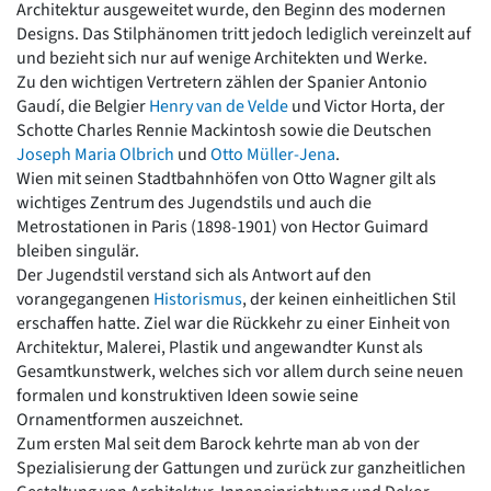
Architektur ausgeweitet wurde, den Beginn des modernen
Romanik
Designs. Das Stilphänomen tritt jedoch lediglich vereinzelt auf
Vorromanik
und bezieht sich nur auf wenige Architekten und Werke.
Römische Antike
Zu den wichtigen Vertretern zählen der Spanier Antonio
Über uns
Gaudí, die Belgier
Henry van de Velde
und Victor Horta, der
Schotte Charles Rennie Mackintosh sowie die Deutschen
Über baukunst-nrw
Joseph Maria Olbrich
und
Otto Müller-Jena
.
Fachbeirat
Wien mit seinen Stadtbahnhöfen von Otto Wagner gilt als
Freunde & Förderer
wichtiges Zentrum des Jugendstils und auch die
Kontakt
Metrostationen in Paris (1898-1901) von Hector Guimard
Impressum
bleiben singulär.
Datenschutz
Der Jugendstil verstand sich als Antwort auf den
Suchbegriff eingeben
vorangegangenen
Historismus
, der keinen einheitlichen Stil
erschaffen hatte. Ziel war die Rückkehr zu einer Einheit von
Architektur, Malerei, Plastik und angewandter Kunst als
Gesamtkunstwerk, welches sich vor allem durch seine neuen
formalen und konstruktiven Ideen sowie seine
Ornamentformen auszeichnet.
Zum ersten Mal seit dem Barock kehrte man ab von der
Spezialisierung der Gattungen und zurück zur ganzheitlichen