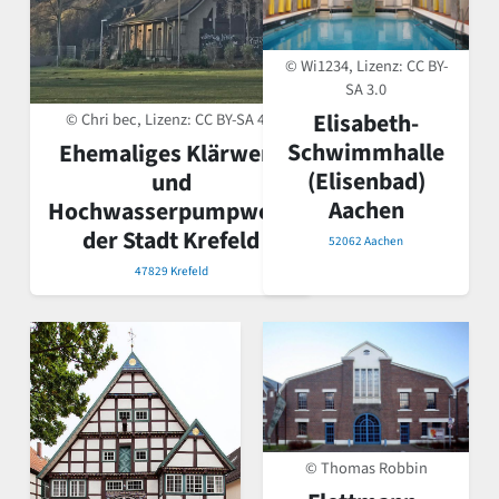
© Wi1234, Lizenz:
CC BY-
SA 3.0
Elisabeth-
© Chri bec, Lizenz:
CC BY-SA 4.0
Schwimmhalle
Ehemaliges Klärwerk
(Elisenbad)
und
Aachen
Hochwasserpumpwerk
der Stadt Krefeld
52062 Aachen
47829 Krefeld
© Thomas Robbin