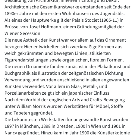
Gestaltung von Architektur, Inneneinrichtung und Dekor.
Architektonische Gesamtkunstwerke entstanden seit Ende der
1890er Jahre mit den ersten Wohnhäusern des Jugendstils.
Als eines der Hauptwerke gilt der Palais Stoclet (1905-11) in
Brüssel von Josef Hoffmann, einem Gründungsmitglied der
Wiener Secession.
Die neue Ästhetik der Kunst war vor allem auf das Ornament
bezogen: Hier entwickelten sich zweckmäßige Formen aus
weich gekrümmten und bewegten Linien, stilisierten
Figurendarstellungen sowie organischen, floralen Formen.
Die neuen Ornamente fanden zunächst in der Plakatkunst und
Buchgraphik als Illustration der zeitgenössischen Dichtung
Verwendung und wurden anschließend in allen angewandten
Künsten verwendet. Vor allem in Glas-, Metall-, und
Porzellanarbeiten zeigt sich ein japanischer Einfluss.
Nach dem Vorbild der englischen Arts and Crafts-Bewegung
unter William Morris wurden Werkstätten für Möbel, Stoffe
und Tapeten gegründet.
Die bekanntesten Werkstätten für angewandte Kunst wurden
1897 in München, 1898 in Dresden, 1900 in Wien und 1901 in
Nancy gegründet. Hinzu kam im Jahr 1900 die Künstlerkolonie