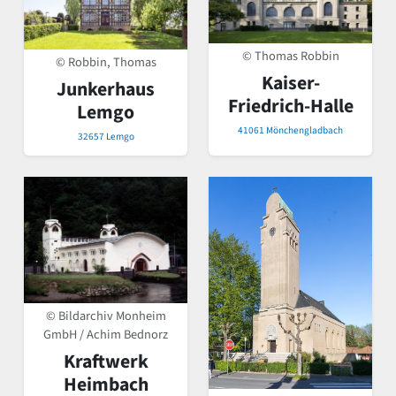
© Thomas Robbin
© Robbin, Thomas
Kaiser-
Junkerhaus
Friedrich-Halle
Lemgo
41061 Mönchengladbach
32657 Lemgo
© Bildarchiv Monheim
GmbH / Achim Bednorz
Kraftwerk
Heimbach