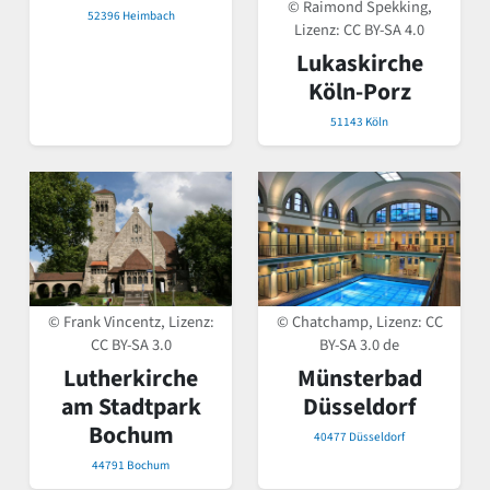
© Raimond Spekking,
52396 Heimbach
Lizenz:
CC BY-SA 4.0
Lukaskirche
Köln-Porz
51143 Köln
© Frank Vincentz, Lizenz:
© Chatchamp, Lizenz:
CC
CC BY-SA 3.0
BY-SA 3.0 de
Lutherkirche
Münsterbad
am Stadtpark
Düsseldorf
Bochum
40477 Düsseldorf
44791 Bochum