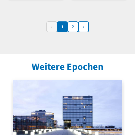
‹
1
2
›
Weitere Epochen