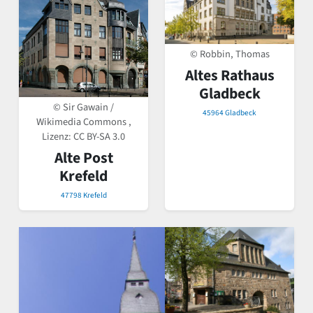
© Robbin, Thomas
Altes Rathaus
Gladbeck
© Sir Gawain /
45964 Gladbeck
Wikimedia Commons ,
Lizenz:
CC BY-SA 3.0
Alte Post
Krefeld
47798 Krefeld