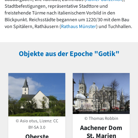
Stadtbefestigungen, repräsentative Stadttore und
freistehende Türme nach italienischem Vorbild in den
Blickpunkt. Reichsstädte begannen um 1220/30 mit dem Bau
von Spitälern, Rathäusern (
Rathaus Münster
) und Tuchhallen.
Objekte aus der Epoche "Gotik"
© Thomas Robbin
© Asio otus, Lizenz:
CC
Aachener Dom
BY-SA 3.0
St. Marien
Oberste