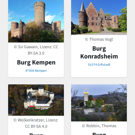
© Thomas Vogt
© Sir Gawain, Lizenz:
CC
Burg
BY-SA 3.0
Konradsheim
Burg Kempen
50374 Erftstadt
47906 Kempen
© Wolkenkratzer, Lizenz:
© Robbin, Thomas
CC BY-SA 4.0