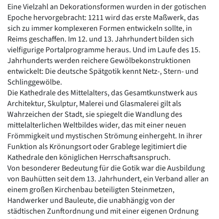
Eine Vielzahl an Dekorationsformen wurden in der gotischen
Epoche hervorgebracht: 1211 wird das erste Maßwerk, das
sich zu immer komplexeren Formen entwickeln sollte, in
Reims geschaffen. Im 12. und 13. Jahrhundert bilden sich
vielfigurige Portalprogramme heraus. Und im Laufe des 15.
Jahrhunderts werden reichere Gewölbekonstruktionen
entwickelt: Die deutsche Spätgotik kennt Netz-, Stern- und
Schlinggewölbe.
Die Kathedrale des Mittelalters, das Gesamtkunstwerk aus
Architektur, Skulptur, Malerei und Glasmalerei gilt als
Wahrzeichen der Stadt, sie spiegelt die Wandlung des
mittelalterlichen Weltbildes wider, das mit einer neuen
Frömmigkeit und mystischen Strömung einhergeht. In ihrer
Funktion als Krönungsort oder Grablege legitimiert die
Kathedrale den königlichen Herrschaftsanspruch.
Von besonderer Bedeutung für die Gotik war die Ausbildung
von Bauhütten seit dem 13. Jahrhundert, ein Verband aller an
einem großen Kirchenbau beteiligten Steinmetzen,
Handwerker und Bauleute, die unabhängig von der
städtischen Zunftordnung und mit einer eigenen Ordnung