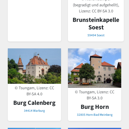
(begradigt und aufgehellt),
Lizenz:
CC BY-SA 3.0
Brunsteinkapelle
Soest
59494 Soest
© Tsungam, Lizenz:
CC
© Tsungam, Lizenz:
CC
BY-SA 4.0
BY-SA 3.0
Burg Calenberg
Burg Horn
34414 Warburg
32805 Horn-Bad Meinberg