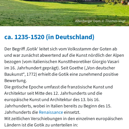
David Chipperfield
Harald Deilmann
Gottfried Böhm
Schneider von Esleben
Altenberger Dom
© Thomas Vogt
Peter Behrens
Auszeichnung vorbildlicher Bauten NRW 2020
ca. 1235-1520 (in Deutschland)
Big Beautiful Buildings (Großbauten der Nachkriegszeit)
Epochen
Der Begriff ‚Gotik‘ leitet sich vom Volksstamm der Goten ab
und war zunächst abwertend auf die Kunst nördlich der Alpen
Gesamtübersicht...
bezogen (vom italienischen Kunsttheoretiker Giorgio Vasari
Gegenwart
im 16. Jahrhundert geprägt). Seit Goethe („Von deutscher
Postmoderne
Baukunst“, 1772) erhielt die Gotik eine zunehmend positive
1950er-70er Jahre
Bewertung.
Moderne
Die gotische Epoche umfasst die französische Kunst und
Reformarchitektur
Architektur seit Mitte des 12. Jahrhunderts und die
Jugendstil
europäische Kunst und Architektur des 13. bis 16.
Historismus
Jahrhunderts, wobei in Italien bereits zu Beginn des 15.
Klassizismus
Jahrhunderts die
Renaissance
einsetzt.
Barock
Mit zeitlichen Verschiebungen in den einzelnen europäischen
Renaissance
Ländern ist die Gotik zu unterteilen in:
Gotik