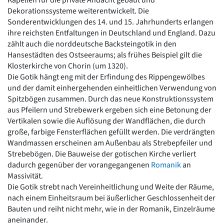
Kapellen für die private Andacht gebaut und
Dekorationssysteme weiterentwickelt. Die
Sonderentwicklungen des 14. und 15. Jahrhunderts erlangen
ihre reichsten Entfaltungen in Deutschland und England. Dazu
zählt auch die norddeutsche Backsteingotik in den
Hansestädten des Ostseeraums; als frühes Beispiel gilt die
Klosterkirche von Chorin (um 1320).
Die Gotik hängt eng mit der Erfindung des Rippengewölbes
und der damit einhergehenden einheitlichen Verwendung von
Spitzbögen zusammen. Durch das neue Konstruktionssystem
aus Pfeilern und Strebewerk ergeben sich eine Betonung der
Vertikalen sowie die Auflösung der Wandflächen, die durch
große, farbige Fensterflächen gefüllt werden. Die verdrängten
Wandmassen erscheinen am Außenbau als Strebepfeiler und
Strebebögen. Die Bauweise der gotischen Kirche verliert
dadurch gegenüber der vorangegangenen
Romanik
an
Massivität.
Die Gotik strebt nach Vereinheitlichung und Weite der Räume,
nach einem Einheitsraum bei äußerlicher Geschlossenheit der
Bauten und reiht nicht mehr, wie in der Romanik, Einzelräume
aneinander.