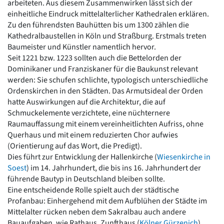
arbeiteten. Aus diesem Zusammenwirken lässt sich der
einheitliche Eindruck mittelalterlicher Kathedralen erklären.
Zu den führendsten Bauhütten bis um 1300 zählen die
Kathedralbaustellen in Köln und Straßburg. Erstmals treten
Baumeister und Künstler namentlich hervor.
Seit 1221 bzw. 1223 sollten auch die Bettelorden der
Dominikaner und Franziskaner für die Baukunst relevant
werden: Sie schufen schlichte, typologisch unterschiedliche
Ordenskirchen in den Städten. Das Armutsideal der Orden
hatte Auswirkungen auf die Architektur, die auf
Schmuckelemente verzichtete, eine nüchternere
Raumauffassung mit einem vereinheitlichten Aufriss, ohne
Querhaus und mit einem reduzierten Chor aufwies
(Orientierung auf das Wort, die Predigt).
Dies führt zur Entwicklung der Hallenkirche (
Wiesenkirche in
Soest
) im 14. Jahrhundert, die bis ins 16. Jahrhundert der
führende Bautyp in Deutschland bleiben sollte.
Eine entscheidende Rolle spielt auch der städtische
Profanbau: Einhergehend mit dem Aufblühen der Städte im
Mittelalter rücken neben dem Sakralbau auch andere
Bauaufgaben, wie Rathaus, Zunfthaus (
Kölner Gürzenich
),