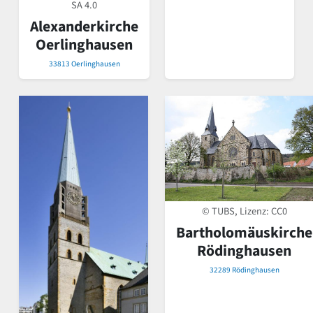
SA 4.0
Alexanderkirche
Oerlinghausen
33813 Oerlinghausen
© TUBS, Lizenz:
CC0
Bartholomäuskirche
Rödinghausen
32289 Rödinghausen