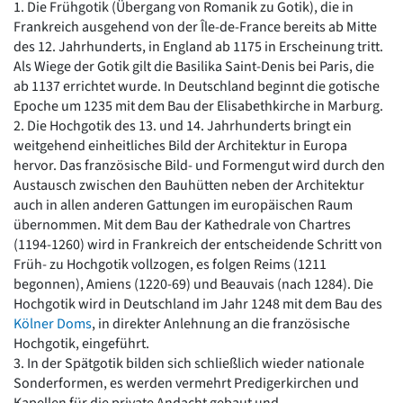
1. Die Frühgotik (Übergang von Romanik zu Gotik), die in
Romanik
Frankreich ausgehend von der Île-de-France bereits ab Mitte
Vorromanik
des 12. Jahrhunderts, in England ab 1175 in Erscheinung tritt.
Römische Antike
Als Wiege der Gotik gilt die Basilika Saint-Denis bei Paris, die
Über uns
ab 1137 errichtet wurde. In Deutschland beginnt die gotische
Epoche um 1235 mit dem Bau der Elisabethkirche in Marburg.
Über baukunst-nrw
2. Die Hochgotik des 13. und 14. Jahrhunderts bringt ein
Fachbeirat
weitgehend einheitliches Bild der Architektur in Europa
Freunde & Förderer
hervor. Das französische Bild- und Formengut wird durch den
Kontakt
Austausch zwischen den Bauhütten neben der Architektur
Impressum
auch in allen anderen Gattungen im europäischen Raum
Datenschutz
übernommen. Mit dem Bau der Kathedrale von Chartres
Suchbegriff eingeben
(1194-1260) wird in Frankreich der entscheidende Schritt von
Früh- zu Hochgotik vollzogen, es folgen Reims (1211
begonnen), Amiens (1220-69) und Beauvais (nach 1284). Die
Hochgotik wird in Deutschland im Jahr 1248 mit dem Bau des
Kölner Doms
, in direkter Anlehnung an die französische
Hochgotik, eingeführt.
3. In der Spätgotik bilden sich schließlich wieder nationale
Sonderformen, es werden vermehrt Predigerkirchen und