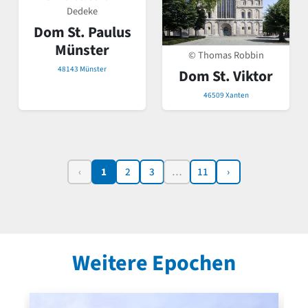
Dedeke
Dom St. Paulus
Münster
© Thomas Robbin
48143 Münster
Dom St. Viktor
46509 Xanten
‹
1
2
3
…
11
›
Weitere Epochen