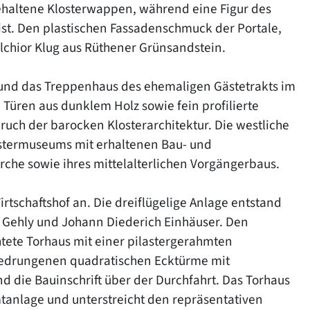
ehaltene Klosterwappen, während eine Figur des
ist. Den plastischen Fassadenschmuck der Portale,
elchior Klug aus Rüthener Grünsandstein.
 und das Treppenhaus des ehemaligen Gästetrakts im
 Türen aus dunklem Holz sowie fein profilierte
uch der barocken Klosterarchitektur. Die westliche
ostermuseums mit erhaltenen Bau- und
che sowie ihres mittelalterlichen Vorgängerbaus.
irtschaftshof an. Die dreiflügelige Anlage entstand
 Gehly und Johann Diederich Einhäuser. Den
htete Torhaus mit einer pilastergerahmten
 gedrungenen quadratischen Ecktürme mit
 die Bauinschrift über der Durchfahrt. Das Torhaus
tanlage und unterstreicht den repräsentativen