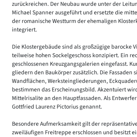
zurückreichen. Der Neubau wurde unter der Leit
Michael Spanner ausgeführt und ersetzte die mitt
der romanische Westturm der ehemaligen Klosterk
integriert.
Die Klostergebäude sind als großzügige barocke V
teilweise hohen Sockelgeschoss konzipiert. Ein re
geschlossenen Kreuzgangsgalerien eingefasst. Ku
gliedern den Baukörper zusätzlich. Die Fassaden s
Wandflächen, Werksteingliederungen, Eckquader
bestimmen das Erscheinungsbild. Akzentuiert wird
Mittelrisalite an den Hauptfassaden. Als Entwerf
Gottfried Laurenz Pictorius genannt.
Besondere Aufmerksamkeit gilt der repräsentativ
zweiläufigen Freitreppe erschlossen und besitzt ei