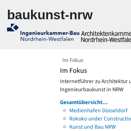
Zur Navigation springen
Zum Inhalt springen
baukunst-nrw
Im Fokus
Im Fokus
Internetführer zu Architektur
Ingenieurbaukunst in NRW
Gesamtübersicht...
Medienhafen Düsseldorf
Rokoko under Constructi
Kunst und Bau NRW