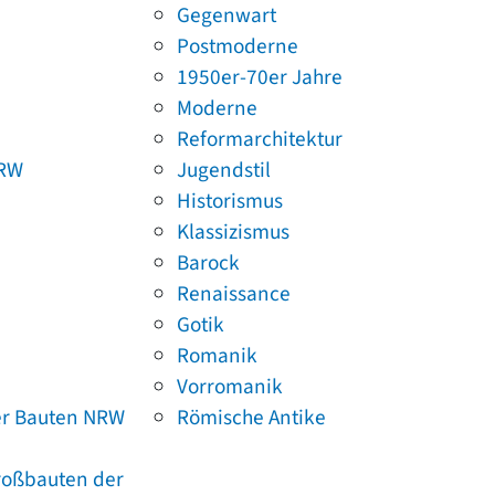
Gegenwart
Postmoderne
1950er-70er Jahre
Moderne
Reformarchitektur
NRW
Jugendstil
Historismus
Klassizismus
Barock
Renaissance
Gotik
Romanik
Vorromanik
er Bauten NRW
Römische Antike
Großbauten der