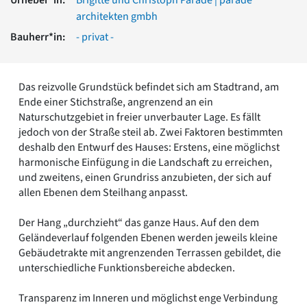
Romanik
architekten gmbh
Vorromanik
Bauherr*in:
- privat -
Römische Antike
Über uns
Über baukunst-nrw
Das reizvolle Grundstück befindet sich am Stadtrand, am
Fachbeirat
Ende einer Stichstraße, angrenzend an ein
Freunde & Förderer
Naturschutzgebiet in freier unverbauter Lage. Es fällt
Kontakt
jedoch von der Straße steil ab. Zwei Faktoren bestimmten
Impressum
deshalb den Entwurf des Hauses: Erstens, eine möglichst
Datenschutz
harmonische Einfügung in die Landschaft zu erreichen,
und zweitens, einen Grundriss anzubieten, der sich auf
Suchbegriff eingeben
allen Ebenen dem Steilhang anpasst.
Der Hang „durchzieht“ das ganze Haus. Auf den dem
Geländeverlauf folgenden Ebenen werden jeweils kleine
Gebäudetrakte mit angrenzenden Terrassen gebildet, die
unterschiedliche Funktionsbereiche abdecken.
Transparenz im Inneren und möglichst enge Verbindung