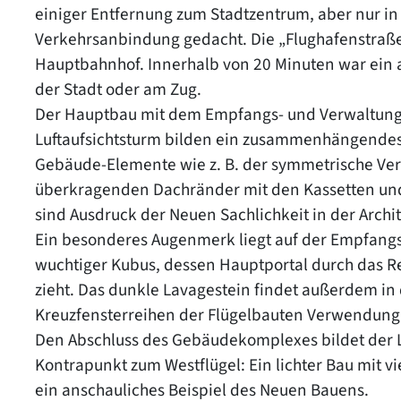
einiger Entfernung zum Stadtzentrum, aber nur i
Verkehrsanbindung gedacht. Die „Flughafenstraße
Hauptbahnhof. Innerhalb von 20 Minuten war ein
der Stadt oder am Zug.
Der Hauptbau mit dem Empfangs- und Verwaltungstr
Luftaufsichtsturm bilden ein zusammenhängend
Gebäude-Elemente wie z. B. der symmetrische Verl
überkragenden Dachränder mit den Kassetten und
sind Ausdruck der Neuen Sachlichkeit in der Archit
Ein besonderes Augenmerk liegt auf der Empfangsh
wuchtiger Kubus, dessen Hauptportal durch das Reli
zieht. Das dunkle Lavagestein findet außerdem i
Kreuzfensterreihen der Flügelbauten Verwendung
Den Abschluss des Gebäudekomplexes bildet der Luf
Kontrapunkt zum Westflügel: Ein lichter Bau mit 
ein anschauliches Beispiel des Neuen Bauens.