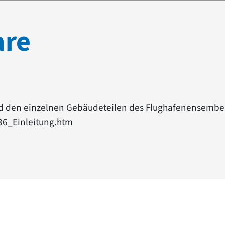
are
und den einzelnen Gebäudeteilen des Flughafenensembels
36_Einleitung.htm