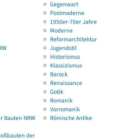
Gegenwart
Postmoderne
1950er-70er Jahre
Moderne
Reformarchitektur
NRW
Jugendstil
Historismus
Klassizismus
Barock
Renaissance
Gotik
Romanik
Vorromanik
er Bauten NRW
Römische Antike
Großbauten der