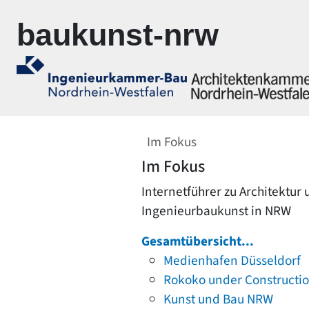
Zur Navigation springen
Zum Inhalt springen
baukunst-nrw
Im Fokus
Im Fokus
Internetführer zu Architektur
Ingenieurbaukunst in NRW
Gesamtübersicht...
Medienhafen Düsseldorf
Rokoko under Constructi
Kunst und Bau NRW