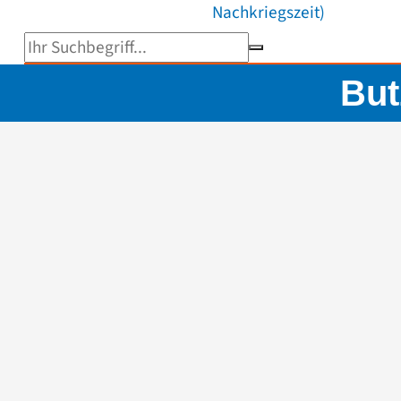
Nachkriegszeit)
Suchbegriff eingeben
But