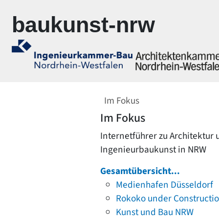
Zur Navigation springen
Zum Inhalt springen
baukunst-nrw
Im Fokus
Im Fokus
Internetführer zu Architektur
Ingenieurbaukunst in NRW
Gesamtübersicht...
Medienhafen Düsseldorf
Rokoko under Constructi
Kunst und Bau NRW