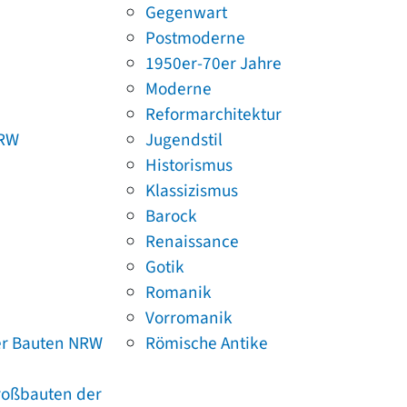
Gegenwart
Postmoderne
1950er-70er Jahre
Moderne
Reformarchitektur
NRW
Jugendstil
Historismus
Klassizismus
Barock
Renaissance
Gotik
Romanik
Vorromanik
er Bauten NRW
Römische Antike
Großbauten der