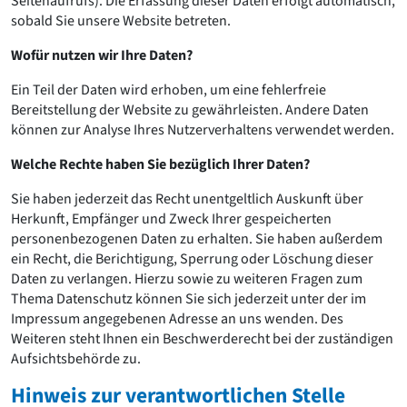
Seitenaufrufs). Die Erfassung dieser Daten erfolgt automatisch,
Romanik
sobald Sie unsere Website betreten.
Vorromanik
Römische Antike
Wofür nutzen wir Ihre Daten?
Über uns
Ein Teil der Daten wird erhoben, um eine fehlerfreie
Über baukunst-nrw
Bereitstellung der Website zu gewährleisten. Andere Daten
Fachbeirat
können zur Analyse Ihres Nutzerverhaltens verwendet werden.
Freunde & Förderer
Welche Rechte haben Sie bezüglich Ihrer Daten?
Kontakt
Impressum
Sie haben jederzeit das Recht unentgeltlich Auskunft über
Datenschutz
Herkunft, Empfänger und Zweck Ihrer gespeicherten
personenbezogenen Daten zu erhalten. Sie haben außerdem
Suchbegriff eingeben
ein Recht, die Berichtigung, Sperrung oder Löschung dieser
Daten zu verlangen. Hierzu sowie zu weiteren Fragen zum
Thema Datenschutz können Sie sich jederzeit unter der im
Impressum angegebenen Adresse an uns wenden. Des
Weiteren steht Ihnen ein Beschwerderecht bei der zuständigen
Aufsichtsbehörde zu.
Hinweis zur verantwortlichen Stelle