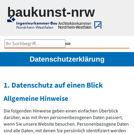
Zur Navigation springen
Zum Inhalt springen
baukunst-nrw
Objektsuche
Karte
Im Fokus
Gesamtübersicht...
Datenschutzerklärung
Medienhafen Düsseldorf
Rokoko under Construction
Kunst und Bau NRW
1. Datenschutz auf einen Blick
Rheinbrücken in NRW
Werner Ruhnau
Allgemeine Hinweise
Ruhrtriennale 2024
NRW-Stadien EM 2024
Peter Kulka
Die folgenden Hinweise geben einen einfachen Überblick
Bauten von US-Büros in NRW
darüber, was mit Ihren personenbezogenen Daten passiert,
Schulbaupreis NRW 2023
wenn Sie unsere Website besuchen. Personenbezogene Daten
Peter Zumthor
sind alle Daten, mit denen Sie persönlich identifiziert werden