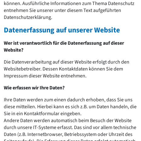
David Chipperfield
können. Ausführliche Informationen zum Thema Datenschutz
Harald Deilmann
entnehmen Sie unserer unter diesem Text aufgeführten
Gottfried Böhm
Datenschutzerklärung.
Schneider von Esleben
Datenerfassung auf unserer Website
Peter Behrens
Auszeichnung vorbildlicher Bauten NRW 2020
Wer ist verantwortlich für die Datenerfassung auf dieser
Big Beautiful Buildings (Großbauten der Nachkriegszeit)
Website?
Epochen
Die Datenverarbeitung auf dieser Website erfolgt durch den
Gesamtübersicht...
Websitebetreiber. Dessen Kontaktdaten können Sie dem
Gegenwart
Impressum dieser Website entnehmen.
Postmoderne
1950er-70er Jahre
Wie erfassen wir Ihre Daten?
Moderne
Reformarchitektur
Ihre Daten werden zum einen dadurch erhoben, dass Sie uns
Jugendstil
diese mitteilen. Hierbei kann es sich z.B. um Daten handeln, die
Historismus
Sie in ein Kontaktformular eingeben.
Klassizismus
Andere Daten werden automatisch beim Besuch der Website
Barock
durch unsere IT-Systeme erfasst. Das sind vor allem technische
Renaissance
Daten (z.B. Internetbrowser, Betriebssystem oder Uhrzeit des
Gotik