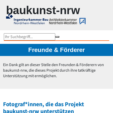
Zur Navigation springen
Zum Inhalt springen
baukunst-nrw
Objektsuche
Karte
Im Fokus
Gesamtübersicht...
Freunde & Förderer
Medienhafen Düsseldorf
Rokoko under Construction
Ein Dank gilt an dieser Stelle den Freunden & Förderern von
Kunst und Bau NRW
baukunst-nrw, die dieses Projekt durch ihre tatkräftige
Rheinbrücken in NRW
Unterstützung mit ermöglichen.
Werner Ruhnau
Ruhrtriennale 2024
NRW-Stadien EM 2024
Peter Kulka
Bauten von US-Büros in NRW
Fotograf*innen, die das Projekt
Schulbaupreis NRW 2023
Peter Zumthor
baukunst-nrw unterstützen