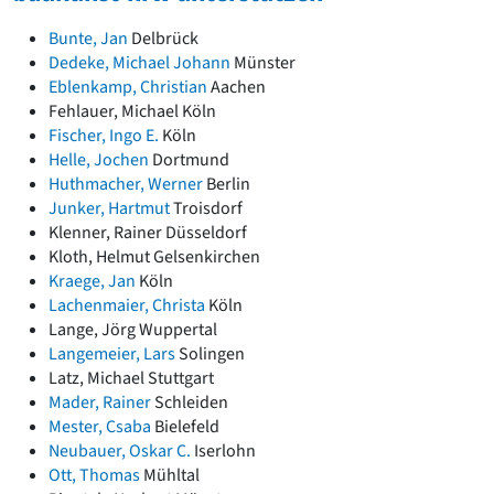
David Chipperfield
Harald Deilmann
Bunte, Jan
Delbrück
Gottfried Böhm
Dedeke, Michael Johann
Münster
Schneider von Esleben
Eblenkamp, Christian
Aachen
Peter Behrens
Fehlauer, Michael
Köln
Auszeichnung vorbildlicher Bauten NRW 2020
Fischer, Ingo E.
Köln
Big Beautiful Buildings (Großbauten der Nachkriegszeit)
Helle, Jochen
Dortmund
Huthmacher, Werner
Berlin
Epochen
Junker, Hartmut
Troisdorf
Gesamtübersicht...
Klenner, Rainer
Düsseldorf
Gegenwart
Kloth, Helmut
Gelsenkirchen
Postmoderne
Kraege, Jan
Köln
1950er-70er Jahre
Lachenmaier, Christa
Köln
Moderne
Lange, Jörg
Wuppertal
Reformarchitektur
Langemeier, Lars
Solingen
Jugendstil
Latz, Michael
Stuttgart
Historismus
Mader, Rainer
Schleiden
Klassizismus
Mester, Csaba
Bielefeld
Barock
Neubauer, Oskar C.
Iserlohn
Renaissance
Ott, Thomas
Mühltal
Gotik