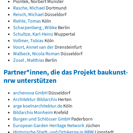
Piontek, Norbert
Münster
Romanik
Rasche, Michael
Dortmund
Vorromanik
Reisch, Michael
Düsseldorf
Römische Antike
Riehle, Tomas
Köln
Über uns
Scharpenberg , Wibke
Berlin
Schultze, Karl-Heinz
Wuppertal
Über baukunst-nrw
Vollmer, Tobias
Köln
Fachbeirat
Voort, Annet van der
Drensteinfurt
Freunde & Förderer
Walbeck, Nicola Roman
Düsseldorf
Kontakt
Zosel , Matthias
Berlin
Impressum
Datenschutz
Partner*innen, die das Projekt baukunst-
Suchbegriff eingeben
nrw unterstützen
archenova GmbH
Düsseldorf
Architektur-Bildarchiv
Herten
arge koelnarchitektur.de
Köln
Bildarchiv Monheim
Krefeld
Burgen und Schlösser GmbH
Paderborn
European Garden Heritage Network
Jüchen
Historische Stadt- und Ortskerne in NRW
Lippstadt