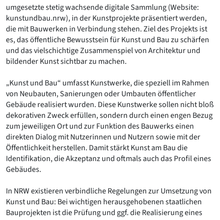
umgesetzte stetig wachsende digitale Sammlung (Website:
Romanik
kunstundbau.nrw), in der Kunstprojekte präsentiert werden,
Vorromanik
die mit Bauwerken in Verbindung stehen. Ziel des Projekts ist
Römische Antike
es, das öffentliche Bewusstsein für Kunst und Bau zu schärfen
Über uns
und das vielschichtige Zusammenspiel von Architektur und
Über baukunst-nrw
bildender Kunst sichtbar zu machen.
Fachbeirat
Freunde & Förderer
„Kunst und Bau“ umfasst Kunstwerke, die speziell im Rahmen
Kontakt
von Neubauten, Sanierungen oder Umbauten öffentlicher
Impressum
Gebäude realisiert wurden. Diese Kunstwerke sollen nicht bloß
Datenschutz
dekorativen Zweck erfüllen, sondern durch einen engen Bezug
zum jeweiligen Ort und zur Funktion des Bauwerks einen
Suchbegriff eingeben
direkten Dialog mit Nutzerinnen und Nutzern sowie mit der
Öffentlichkeit herstellen. Damit stärkt Kunst am Bau die
Identifikation, die Akzeptanz und oftmals auch das Profil eines
Gebäudes.
In NRW existieren verbindliche Regelungen zur Umsetzung von
Kunst und Bau: Bei wichtigen herausgehobenen staatlichen
Bauprojekten ist die Prüfung und ggf. die Realisierung eines