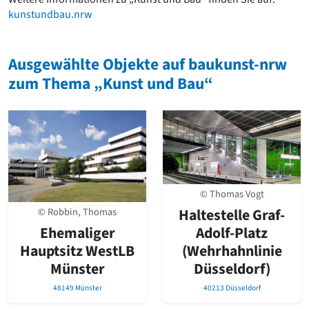
kunstundbau.nrw
Ausgewählte Objekte auf baukunst-nrw
zum Thema „Kunst und Bau“
© Thomas Vogt
Haltestelle Graf-
© Robbin, Thomas
Adolf-Platz
Ehemaliger
(Wehrhahnlinie
Hauptsitz WestLB
Düsseldorf)
Münster
40213 Düsseldorf
48149 Münster