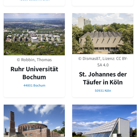
© Dismas87, Lizenz:
CC BY-
© Robbin, Thomas
SA 4.0
Ruhr Universität
St. Johannes der
Bochum
Täufer in Köln
44801 Bochum
50931 Köln