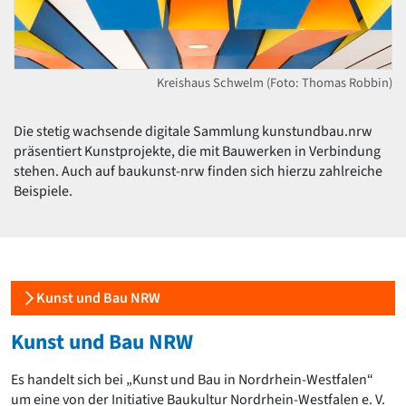
David Chipperfield
Harald Deilmann
Gottfried Böhm
Schneider von Esleben
Kreishaus Schwelm (Foto: Thomas Robbin)
Peter Behrens
Auszeichnung vorbildlicher Bauten NRW 2020
Big Beautiful Buildings (Großbauten der Nachkriegszeit)
Die stetig wachsende digitale Sammlung kunstundbau.nrw
präsentiert Kunstprojekte, die mit Bauwerken in Verbindung
Epochen
stehen. Auch auf baukunst-nrw finden sich hierzu zahlreiche
Gesamtübersicht...
Beispiele.
Gegenwart
Postmoderne
1950er-70er Jahre
Moderne
Reformarchitektur
Kunst und Bau NRW
Jugendstil
Historismus
Kunst und Bau NRW
Klassizismus
Barock
Es handelt sich bei „Kunst und Bau in Nordrhein-Westfalen“
Renaissance
um eine von der Initiative Baukultur Nordrhein-Westfalen e. V.
Gotik