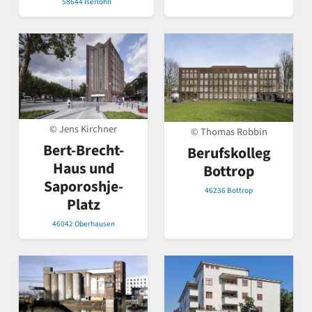
58644 Iserlohn
© Jens Kirchner
© Thomas Robbin
Bert-Brecht-
Berufskolleg
Haus und
Bottrop
Saporoshje-
46236 Bottrop
Platz
46042 Oberhausen