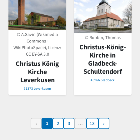
© A.Savin (Wikimedia
© Robbin, Thomas
Commons ·
Christus-König-
WikiPhotoSpace), Lizenz:
Kirche in
CC BY-SA 3.0
Gladbeck-
Christus König
Schultendorf
Kirche
Leverkusen
45966 Gladbeck
51373 Leverkusen
‹
1
2
3
…
13
›