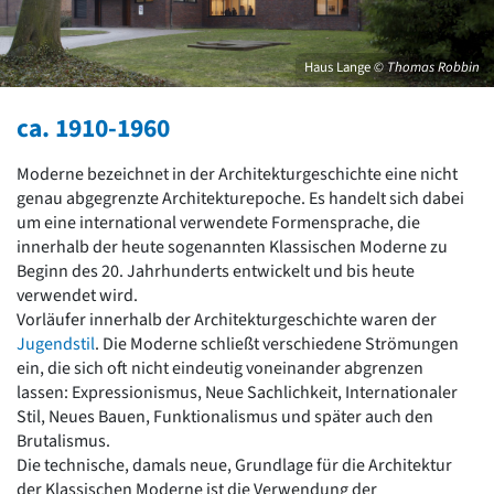
David Chipperfield
Harald Deilmann
Gottfried Böhm
Haus Lange
© Thomas Robbin
Schneider von Esleben
Peter Behrens
ca. 1910-1960
Auszeichnung vorbildlicher Bauten NRW 2020
Big Beautiful Buildings (Großbauten der Nachkriegszeit)
Moderne bezeichnet in der Architekturgeschichte eine nicht
Epochen
genau abgegrenzte Architekturepoche. Es handelt sich dabei
Gesamtübersicht...
um eine international verwendete Formensprache, die
Gegenwart
innerhalb der heute sogenannten Klassischen Moderne zu
Postmoderne
Beginn des 20. Jahrhunderts entwickelt und bis heute
1950er-70er Jahre
verwendet wird.
Moderne
Vorläufer innerhalb der Architekturgeschichte waren der
Reformarchitektur
Jugendstil
. Die Moderne schließt verschiedene Strömungen
Jugendstil
ein, die sich oft nicht eindeutig voneinander abgrenzen
Historismus
lassen: Expressionismus, Neue Sachlichkeit, Internationaler
Klassizismus
Stil, Neues Bauen, Funktionalismus und später auch den
Barock
Brutalismus.
Renaissance
Die technische, damals neue, Grundlage für die Architektur
Gotik
der Klassischen Moderne ist die Verwendung der