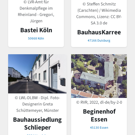
© LVR-Amt für
© Steffen Schmitz
Denkmalpflege im
(Carschten) / Wikimedia
Rheinland - Gregori,
Commons, Lizenz:
CC BY-
Jürgen
SA 3.0 de
Bastei Köln
BauhausKarree
50668 Köln
47166 Duisburg
© LWL-DLBW - Dipl. Foto-
© RVR, 2022, dl-de/by-2-0
Designerin Greta
Beginenhof
Schüttemeyer, Münster
Essen
Bauhaussiedlung
Schlieper
45130 Essen