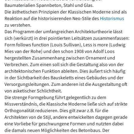
Romanik
Baumaterialien Spannbeton, Stahl und Glas.
Vorromanik
Die ästhetischen Prinzipien der Klassischen Moderne sind als
Römische Antike
Reaktion auf die historisierenden Neo-Stile des
Historismus
zu verstehen.
Über uns
Das Programm der umfangreichen Architekturtheorie lässt
Über baukunst-nrw
sich (verkürzt) in drei pointierten Leitsätzen zusammenfassen:
Fachbeirat
Form follows function (Louis Sullivan), Less is more (Ludwig
Freunde & Förderer
Mies van der Rohe) und den schon 1908 von Adolf Loos
Kontakt
hergestellten Zusammenhang zwischen Ornament und
Impressum
Verbrechen. Zum einen soll sich die Gestaltung also von der
Datenschutz
architektonischen Funktion ableiten. Dies äußert sich häufig
in der Sichtbarkeit des Bauskeletts eines Gebäudes und der
Suchbegriff eingeben
Versorgungsleitungen. Zum anderen ist die Ausgestaltung oft
von asketischer Schlichtheit.
Die strenge Formgebung führt gelegentlich zu dem
Missverständnis, die Klassische Moderne ließe sich auf strikte
Orthogonalität reduzieren. Dies gilt zwar z.B. für die
Architekten von de Stijl, andere entwickelten dagegen gerade
eine Vorliebe für geschwungene Formen und nutzten dabei
die damals neuen Möglichkeiten des Betonbaus. Der