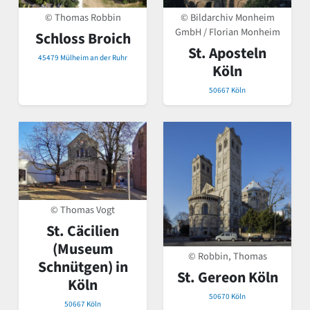
© Thomas Robbin
© Bildarchiv Monheim
GmbH / Florian Monheim
Schloss Broich
St. Aposteln
45479 Mülheim an der Ruhr
Köln
50667 Köln
© Thomas Vogt
St. Cäcilien
(Museum
© Robbin, Thomas
Schnütgen) in
St. Gereon Köln
Köln
50670 Köln
50667 Köln