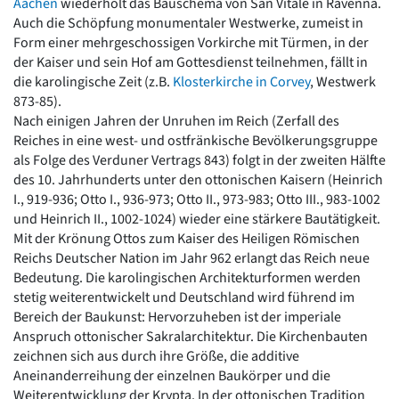
Aachen
wiederholt das Bauschema von San Vitale in Ravenna.
Auch die Schöpfung monumentaler Westwerke, zumeist in
Form einer mehrgeschossigen Vorkirche mit Türmen, in der
der Kaiser und sein Hof am Gottesdienst teilnehmen, fällt in
die karolingische Zeit (z.B.
Klosterkirche in Corvey
, Westwerk
873-85).
Nach einigen Jahren der Unruhen im Reich (Zerfall des
Reiches in eine west- und ostfränkische Bevölkerungsgruppe
als Folge des Verduner Vertrags 843) folgt in der zweiten Hälfte
des 10. Jahrhunderts unter den ottonischen Kaisern (Heinrich
I., 919-936; Otto I., 936-973; Otto II., 973-983; Otto III., 983-1002
und Heinrich II., 1002-1024) wieder eine stärkere Bautätigkeit.
Mit der Krönung Ottos zum Kaiser des Heiligen Römischen
Reichs Deutscher Nation im Jahr 962 erlangt das Reich neue
Bedeutung. Die karolingischen Architekturformen werden
stetig weiterentwickelt und Deutschland wird führend im
Bereich der Baukunst: Hervorzuheben ist der imperiale
Anspruch ottonischer Sakralarchitektur. Die Kirchenbauten
zeichnen sich aus durch ihre Größe, die additive
Aneinanderreihung der einzelnen Baukörper und die
Weiterentwicklung der Krypta. In der ottonischen Tradition