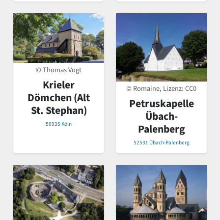
© Thomas Vogt
Krieler
© Romaine, Lizenz:
CC0
Dömchen (Alt
Petruskapelle
St. Stephan)
Übach-
50935 Köln
Palenberg
52531 Übach-Palenberg