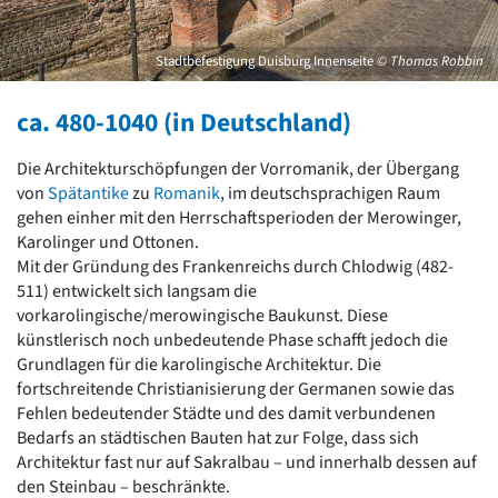
David Chipperfield
Harald Deilmann
Gottfried Böhm
Stadtbefestigung Duisburg Innenseite
© Thomas Robbin
Schneider von Esleben
Peter Behrens
ca. 480-1040 (in Deutschland)
Auszeichnung vorbildlicher Bauten NRW 2020
Big Beautiful Buildings (Großbauten der Nachkriegszeit)
Die Architekturschöpfungen der Vorromanik, der Übergang
Epochen
von
Spätantike
zu
Romanik
, im deutschsprachigen Raum
gehen einher mit den Herrschaftsperioden der Merowinger,
Gesamtübersicht...
Karolinger und Ottonen.
Gegenwart
Mit der Gründung des Frankenreichs durch Chlodwig (482-
Postmoderne
511) entwickelt sich langsam die
1950er-70er Jahre
vorkarolingische/merowingische Baukunst. Diese
Moderne
künstlerisch noch unbedeutende Phase schafft jedoch die
Reformarchitektur
Grundlagen für die karolingische Architektur. Die
Jugendstil
fortschreitende Christianisierung der Germanen sowie das
Historismus
Fehlen bedeutender Städte und des damit verbundenen
Klassizismus
Bedarfs an städtischen Bauten hat zur Folge, dass sich
Barock
Architektur fast nur auf Sakralbau – und innerhalb dessen auf
Renaissance
den Steinbau – beschränkte.
Gotik