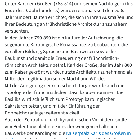
Unter Karl dem Großen (768-814) und seinen Nachfolgern (bis
Romanik
Ende des 9. Jahrhunderts) wurden erstmals seit dem 5.-6.
Vorromanik
Jahrhundert Bauten errichtet, die sich in ihren Ausmaßen und
Römische Antike
ihrer Bedeutung an frühchristliche Architektur anzunähern
Über uns
versuchten.
Über baukunst-nrw
In den Jahren 750-850 ist ein kultureller Aufschwung, die
Fachbeirat
sogenannte Karolingische Renaissance, zu beobachten, die
Freunde & Förderer
vor allem Bildung, Sprache und Buchwesen sowie die
Kontakt
Baukunst und damit die Erneuerung der frühchristlich-
Impressum
römischen Architektur betraf. Karl der Große, der im Jahr 800
Datenschutz
zum Kaiser gekrönt wurde, nutzte Architektur zunehmend als
Mittel der Legitimation seiner Macht und Würde.
Suchbegriff eingeben
Mit der Aneignung der römischen Liturgie wurde auch die
Typologie der frühchristlichen Basilika übernommen. Die
Basilika wird schließlich zum Prototyp karolingischer
Sakralarchitektur, und mit der Einführung der
Doppelchoranlage weiterentwickelt.
Auch der Zentralbau nach byzantinischen Vorbildern sollte
von Bedeutung bleiben: Eines der wenigen erhaltenen
Bauwerke der Karolinger, die
Kaiserpfalz Karls des Großen in