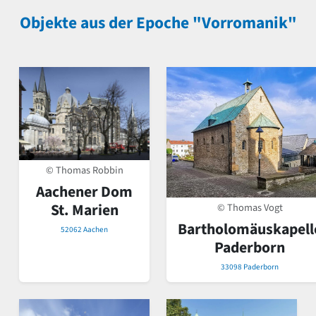
Objekte aus der Epoche "Vorromanik"
© Thomas Robbin
Aachener Dom
St. Marien
© Thomas Vogt
Bartholomäuskapell
52062 Aachen
Paderborn
33098 Paderborn