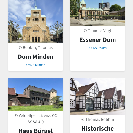
© Thomas Vogt
Essener Dom
© Robbin, Thomas
45127 Essen
Dom Minden
32423 Minden
© Velopilger, Lizenz:
CC
© Thomas Robbin
BY-SA 4.0
Historische
Haus Bürgel