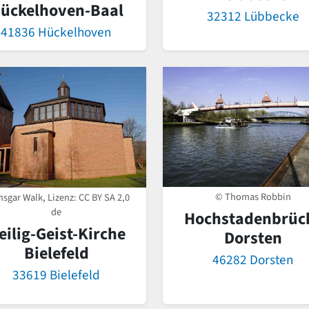
ückelhoven-Baal
32312 Lübbecke
41836 Hückelhoven
© Thomas Robbin
nsgar Walk, Lizenz:
CC BY SA 2,0
de
Hochstadenbrüc
eilig-Geist-Kirche
Dorsten
Bielefeld
46282 Dorsten
33619 Bielefeld