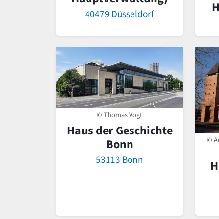
H
40479 Düsseldorf
© Thomas Vogt
Haus der Geschichte
© A
Bonn
53113 Bonn
H