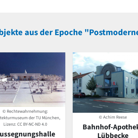
bjekte aus der Epoche "Postmodern
© Rechtewahrnehmung:
© Achim Reese
itekturmuseum der TU München,
Lizenz:
CC BY-NC-ND 4.0
Bahnhof-Apothe
ussegnungshalle
Lübbecke