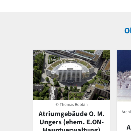
O
© Thomas Robbin
Atriumgebäude O. M.
Arch
Ungers (ehem. E.ON-
A
Hauptverwaltung)