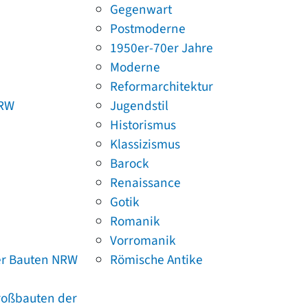
Gegenwart
Postmoderne
1950er-70er Jahre
Moderne
Reformarchitektur
NRW
Jugendstil
Historismus
Klassizismus
Barock
Renaissance
Gotik
Romanik
Vorromanik
er Bauten NRW
Römische Antike
Großbauten der