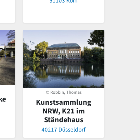
51103 Köln
© Robbin, Thomas
ke
Kunstsammlung
NRW, K21 im
Ständehaus
40217 Düsseldorf