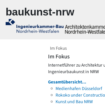
Zur Navigation springen
Zum Inhalt springen
baukunst-nrw
Im Fokus
Im Fokus
Internetführer zu Architektur
Ingenieurbaukunst in NRW
Gesamtübersicht...
Medienhafen Düsseldorf
Rokoko under Constructi
Kunst und Bau NRW