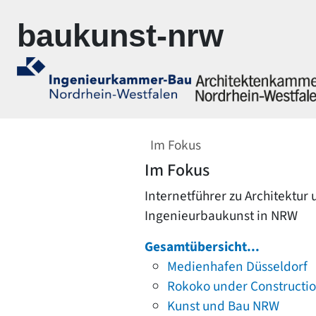
Zur Navigation springen
Zum Inhalt springen
baukunst-nrw
Im Fokus
Im Fokus
Internetführer zu Architektur
Ingenieurbaukunst in NRW
Gesamtübersicht...
Medienhafen Düsseldorf
Rokoko under Constructi
Kunst und Bau NRW