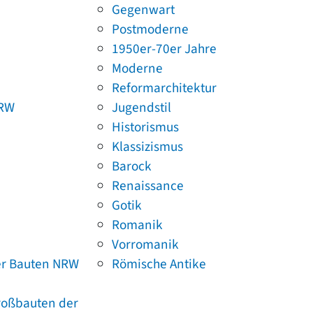
Gegenwart
Postmoderne
1950er-70er Jahre
Moderne
Reformarchitektur
NRW
Jugendstil
Historismus
Klassizismus
Barock
Renaissance
Gotik
Romanik
Vorromanik
er Bauten NRW
Römische Antike
Großbauten der