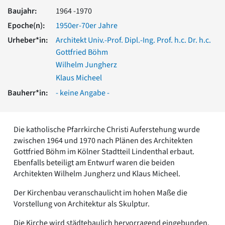
Romanik
Baujahr:
1964 -1970
Vorromanik
Epoche(n):
1950er-70er Jahre
Römische Antike
Urheber*in:
Architekt Univ.-Prof. Dipl.-Ing. Prof. h.c. Dr. h.c.
Über uns
Gottfried Böhm
Über baukunst-nrw
Wilhelm Jungherz
Fachbeirat
Klaus Micheel
Freunde & Förderer
Bauherr*in:
- keine Angabe -
Kontakt
Impressum
Datenschutz
Die katholische Pfarrkirche Christi Auferstehung wurde
Suchbegriff eingeben
zwischen 1964 und 1970 nach Plänen des Architekten
Gottfried Böhm im Kölner Stadtteil Lindenthal erbaut.
Ebenfalls beteiligt am Entwurf waren die beiden
Architekten Wilhelm Jungherz und Klaus Micheel.
Der Kirchenbau veranschaulicht im hohen Maße die
Vorstellung von Architektur als Skulptur.
Die Kirche wird städtebaulich hervorragend eingebunden.