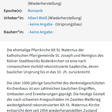
(Wiederherstellung)
Romanik
Vorromanik
Epoche(n):
Romanik
Römische Antike
Urheber*in:
Albert Weiß
(Wiederherstellung)
Über uns
- keine Angabe -
(Ursprungsbau)
Über baukunst-nrw
Bauherr*in:
- keine Angabe -
Fachbeirat
Freunde & Förderer
Kontakt
Die ehemalige Pfarrkirche Alt St. Maternus der
Impressum
katholischen Pfarrgemeinde St. Joseph und Remigius des
Datenschutz
Kölner Stadtbezirks Rodenkirchen ist eine nach
Suchbegriff eingeben
romanischem Vorbild rekonstruierte Saalkirche, deren
baulicher Ursprung bis in das 10. Jh. zurückreicht.
Die über 1000-jährige Geschichte des denkmalgeschützten
Kirchenbaus ist von zahlreichen baulichen Eingriffen,
Umbauten und Erweiterungen geprägt. Die heutige Gestalt
der nach schweren Kriegsschäden im Zweiten Weltkrieg
weitestgehend rekonstruierten Alt-St.-Maternus-Kirche
entspricht dem seit 1954 wiederhergestellten Zustand