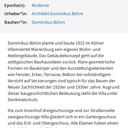
Romanik
Epoche(n):
Moderne
Vorromanik
Urheber*in:
Architekt Dominikus Böhm
Römische Antike
Bauherr*in:
Dominikus Böhm
Über uns
Über baukunst-nrw
Fachbeirat
Dominikus Böhm plante und baute 1932 im Kölner
Freunde & Förderer
Villenviertel Marienburg sein eigenes Wohn- und
Kontakt
Ateliergebäude. Das Gebäudekonzept geht auf die
Impressum
zeittypischen Bauhausideen zurück. Klare geometrische
Datenschutz
Formen im Baukörper und den Ausstattungselementen
wie Fenster, Erker, Terrasse, Balkon bei vollständigem
Suchbegriff eingeben
Verzicht auf Verzierungen sind typisch für das Bauen der
Neuen Sachlichkeit der 1920er und 1930er Jahre. Augrund
dieser baugeschichtlichen Bedeutung steht die Villa unter
Denkmalschutz.
Die zum Innenhof dreigeschossige und zur Straßenseite
zweigeschossige Villa gliedert sich in ein Gartengeschoss
und das Erd- und Obergeschoss. Alle Ebenen haben einen