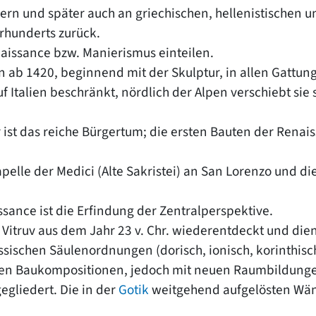
ern und später auch an griechischen, hellenistischen un
hrhunderts zurück.
enaissance bzw. Manierismus einteilen.
 ab 1420, beginnend mit der Skulptur, in allen Gattun
 Italien beschränkt, nördlich der Alpen verschiebt sie 
r ist das reiche Bürgertum; die ersten Bauten der Ren
pelle der Medici (Alte Sakristei) an San Lorenzo und d
ance ist die Erfindung der Zentralperspektive.
Vitruv aus dem Jahr 23 v. Chr. wiederentdeckt und die
ssischen Säulenordnungen (dorisch, ionisch, korinthisch
 Baukompositionen, jedoch mit neuen Raumbildungen
egliedert. Die in der
Gotik
weitgehend aufgelösten Wän