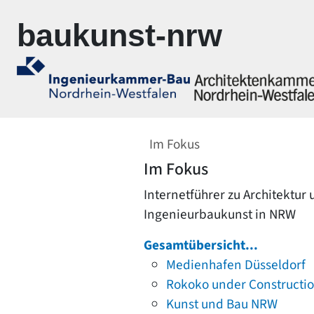
Zur Navigation springen
Zum Inhalt springen
baukunst-nrw
Im Fokus
Im Fokus
Internetführer zu Architektur
Ingenieurbaukunst in NRW
Gesamtübersicht...
Medienhafen Düsseldorf
Rokoko under Constructi
Kunst und Bau NRW