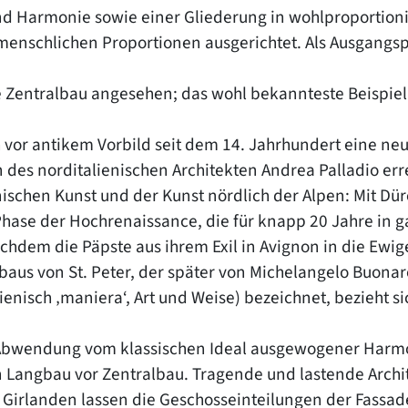
nd Harmonie sowie einer Gliederung in wohlproportion
nschlichen Proportionen ausgerichtet. Als Ausgangsp
 Zentralbau angesehen; das wohl bekannteste Beispiel i
vor antikem Vorbild seit dem 14. Jahrhundert eine neue
n des norditalienischen Architekten Andrea Palladio err
ischen Kunst und der Kunst nördlich der Alpen: Mit Dür
 Phase der Hochrenaissance, die für knapp 20 Jahre in g
dem die Päpste aus ihrem Exil in Avignon in die Ewige
aus von St. Peter, der später von Michelangelo Buonaro
ienisch ‚maniera‘, Art und Weise) bezeichnet, bezieht 
 Abwendung vom klassischen Ideal ausgewogener Harmon
n Langbau vor Zentralbau. Tragende und lastende Archit
 Girlanden lassen die Geschosseinteilungen der Fass