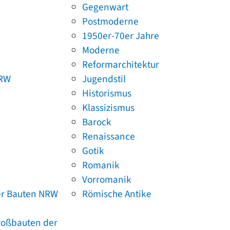
Gegenwart
Postmoderne
1950er-70er Jahre
Moderne
Reformarchitektur
NRW
Jugendstil
Historismus
Klassizismus
Barock
Renaissance
Gotik
Romanik
Vorromanik
er Bauten NRW
Römische Antike
Großbauten der