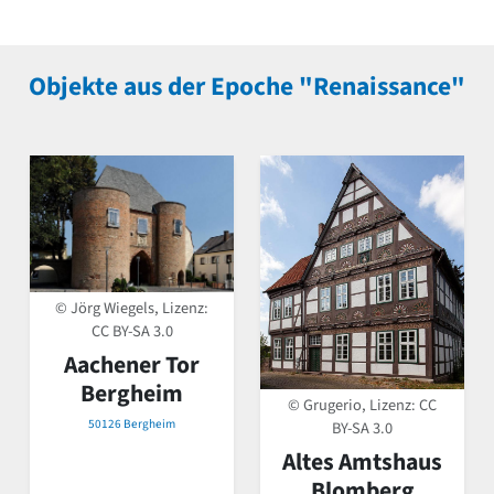
Objekte aus der Epoche "Renaissance"
© Jörg Wiegels, Lizenz:
CC BY-SA 3.0
Aachener Tor
Bergheim
© Grugerio, Lizenz:
CC
50126 Bergheim
BY-SA 3.0
Altes Amtshaus
Blomberg