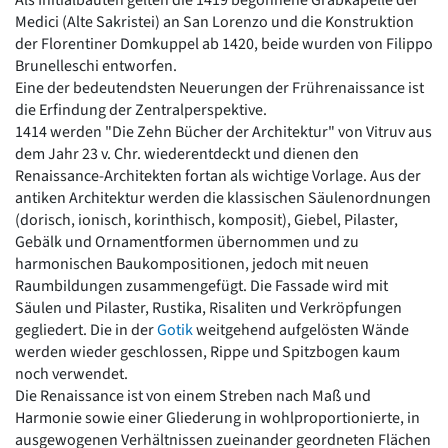
Als Initialbauten gelten die 1419 begonnene Grabkapelle der
Medici (Alte Sakristei) an San Lorenzo und die Konstruktion
der Florentiner Domkuppel ab 1420, beide wurden von Filippo
Brunelleschi entworfen.
Eine der bedeutendsten Neuerungen der Frührenaissance ist
die Erfindung der Zentralperspektive.
1414 werden "Die Zehn Bücher der Architektur" von Vitruv aus
dem Jahr 23 v. Chr. wiederentdeckt und dienen den
Renaissance-Architekten fortan als wichtige Vorlage. Aus der
antiken Architektur werden die klassischen Säulenordnungen
(dorisch, ionisch, korinthisch, komposit), Giebel, Pilaster,
Gebälk und Ornamentformen übernommen und zu
harmonischen Baukompositionen, jedoch mit neuen
Raumbildungen zusammengefügt. Die Fassade wird mit
Säulen und Pilaster, Rustika, Risaliten und Verkröpfungen
gegliedert. Die in der
Gotik
weitgehend aufgelösten Wände
werden wieder geschlossen, Rippe und Spitzbogen kaum
noch verwendet.
Die Renaissance ist von einem Streben nach Maß und
Harmonie sowie einer Gliederung in wohlproportionierte, in
ausgewogenen Verhältnissen zueinander geordneten Flächen