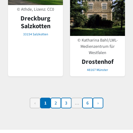
© Athde, Lizenz:
CC0
Dreckburg
Salzkotten
33154 Salzkotten
© Katharina Bahl/LWL-
Medienzentrum für
Westfalen
Drostenhof
48167 Münster
‹
1
2
3
…
6
›