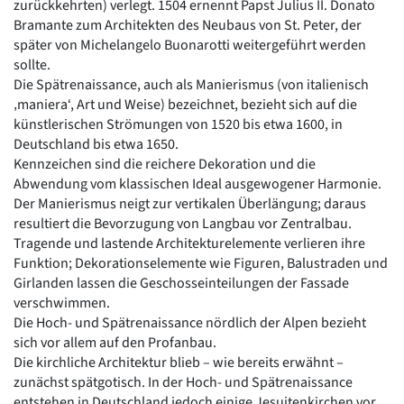
zurückkehrten) verlegt. 1504 ernennt Papst Julius II. Donato
Bramante zum Architekten des Neubaus von St. Peter, der
später von Michelangelo Buonarotti weitergeführt werden
sollte.
Die Spätrenaissance, auch als Manierismus (von italienisch
‚maniera‘, Art und Weise) bezeichnet, bezieht sich auf die
künstlerischen Strömungen von 1520 bis etwa 1600, in
Deutschland bis etwa 1650.
Kennzeichen sind die reichere Dekoration und die
Abwendung vom klassischen Ideal ausgewogener Harmonie.
Der Manierismus neigt zur vertikalen Überlängung; daraus
resultiert die Bevorzugung von Langbau vor Zentralbau.
Tragende und lastende Architekturelemente verlieren ihre
Funktion; Dekorationselemente wie Figuren, Balustraden und
Girlanden lassen die Geschosseinteilungen der Fassade
verschwimmen.
Die Hoch- und Spätrenaissance nördlich der Alpen bezieht
sich vor allem auf den Profanbau.
Die kirchliche Architektur blieb – wie bereits erwähnt –
zunächst spätgotisch. In der Hoch- und Spätrenaissance
entstehen in Deutschland jedoch einige Jesuitenkirchen vor