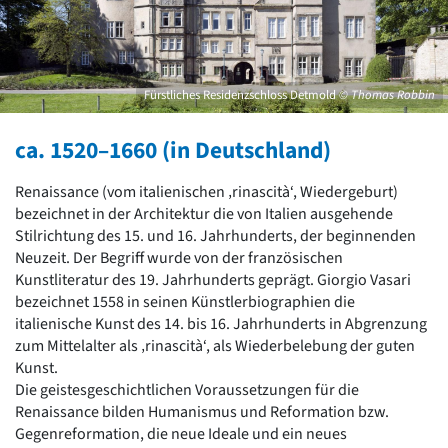
David Chipperfield
Harald Deilmann
Gottfried Böhm
Schneider von Esleben
Peter Behrens
Fürstliches Residenzschloss Detmold
© Thomas Robbin
Auszeichnung vorbildlicher Bauten NRW 2020
Big Beautiful Buildings (Großbauten der Nachkriegszeit)
ca. 1520–1660 (in Deutschland)
Epochen
Renaissance (vom italienischen ‚rinascità‘, Wiedergeburt)
Gesamtübersicht...
bezeichnet in der Architektur die von Italien ausgehende
Gegenwart
Stilrichtung des 15. und 16. Jahrhunderts, der beginnenden
Postmoderne
Neuzeit. Der Begriff wurde von der französischen
1950er-70er Jahre
Kunstliteratur des 19. Jahrhunderts geprägt. Giorgio Vasari
Moderne
bezeichnet 1558 in seinen Künstlerbiographien die
Reformarchitektur
italienische Kunst des 14. bis 16. Jahrhunderts in Abgrenzung
Jugendstil
zum Mittelalter als ‚rinascità‘, als Wiederbelebung der guten
Historismus
Kunst.
Klassizismus
Die geistesgeschichtlichen Voraussetzungen für die
Barock
Renaissance bilden Humanismus und Reformation bzw.
Renaissance
Gegenreformation, die neue Ideale und ein neues
Gotik