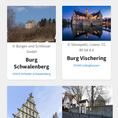
© Stevepe81, Lizenz:
CC
© Burgen und Schlösser
BY-SA 4.0
GmbH
Burg Vischering
Burg
Schwalenberg
59348 Lüdinghausen
32816 Schieder-Schwalenberg