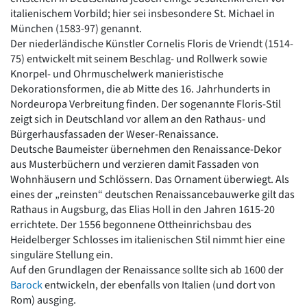
italienischem Vorbild; hier sei insbesondere St. Michael in
München (1583-97) genannt.
Der niederländische Künstler Cornelis Floris de Vriendt (1514-
75) entwickelt mit seinem Beschlag- und Rollwerk sowie
Knorpel- und Ohrmuschelwerk manieristische
Dekorationsformen, die ab Mitte des 16. Jahrhunderts in
Nordeuropa Verbreitung finden. Der sogenannte Floris-Stil
zeigt sich in Deutschland vor allem an den Rathaus- und
Bürgerhausfassaden der Weser-Renaissance.
Deutsche Baumeister übernehmen den Renaissance-Dekor
aus Musterbüchern und verzieren damit Fassaden von
Wohnhäusern und Schlössern. Das Ornament überwiegt. Als
eines der „reinsten“ deutschen Renaissancebauwerke gilt das
Rathaus in Augsburg, das Elias Holl in den Jahren 1615-20
errichtete. Der 1556 begonnene Ottheinrichsbau des
Heidelberger Schlosses im italienischen Stil nimmt hier eine
singuläre Stellung ein.
Auf den Grundlagen der Renaissance sollte sich ab 1600 der
Barock
entwickeln, der ebenfalls von Italien (und dort von
Rom) ausging.