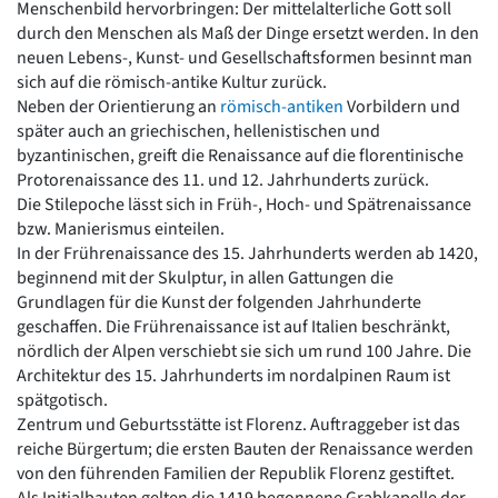
Menschenbild hervorbringen: Der mittelalterliche Gott soll
Romanik
durch den Menschen als Maß der Dinge ersetzt werden. In den
Vorromanik
neuen Lebens-, Kunst- und Gesellschaftsformen besinnt man
Römische Antike
sich auf die römisch-antike Kultur zurück.
Über uns
Neben der Orientierung an
römisch-antiken
Vorbildern und
später auch an griechischen, hellenistischen und
Über baukunst-nrw
byzantinischen, greift die Renaissance auf die florentinische
Fachbeirat
Protorenaissance des 11. und 12. Jahrhunderts zurück.
Freunde & Förderer
Die Stilepoche lässt sich in Früh-, Hoch- und Spätrenaissance
Kontakt
bzw. Manierismus einteilen.
Impressum
In der Frührenaissance des 15. Jahrhunderts werden ab 1420,
Datenschutz
beginnend mit der Skulptur, in allen Gattungen die
Suchbegriff eingeben
Grundlagen für die Kunst der folgenden Jahrhunderte
geschaffen. Die Frührenaissance ist auf Italien beschränkt,
nördlich der Alpen verschiebt sie sich um rund 100 Jahre. Die
Architektur des 15. Jahrhunderts im nordalpinen Raum ist
spätgotisch.
Zentrum und Geburtsstätte ist Florenz. Auftraggeber ist das
reiche Bürgertum; die ersten Bauten der Renaissance werden
von den führenden Familien der Republik Florenz gestiftet.