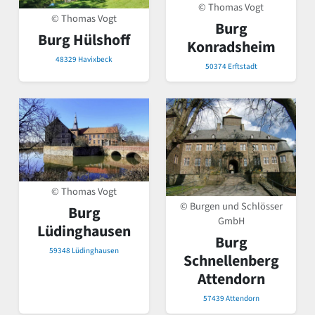
© Thomas Vogt
© Thomas Vogt
Burg
Burg Hülshoff
Konradsheim
48329 Havixbeck
50374 Erftstadt
© Thomas Vogt
© Burgen und Schlösser
Burg
GmbH
Lüdinghausen
Burg
59348 Lüdinghausen
Schnellenberg
Attendorn
57439 Attendorn