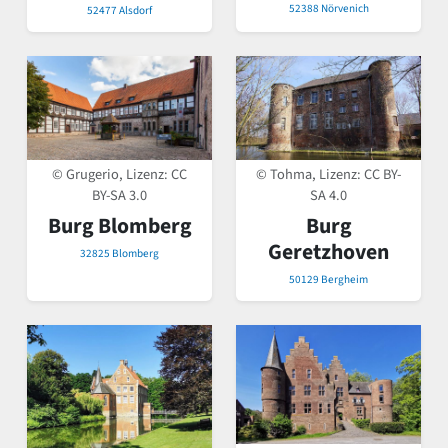
52388 Nörvenich
52477 Alsdorf
© Tohma, Lizenz:
CC BY-
© Grugerio, Lizenz:
CC
SA 4.0
BY-SA 3.0
Burg
Burg Blomberg
Geretzhoven
32825 Blomberg
50129 Bergheim