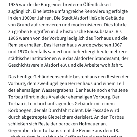
1935 wurde die Burg einer breiteren Öffentlichkeit
zugänglich. Eine letzte umfangreiche Renovierung erfolgte
in den 1960er Jahren. Die Stadt Alsdorf ließ die Gebäude
von Grund auf renovieren und modernisieren. Dies führte
zu groben Eingriffen in die historische Bausubstanz. Bis
1965 waren von der Vorburg lediglich das Torhaus und die
Remise erhalten. Das Herrenhaus wurde zwischen 1967
und 1970 ebenfalls saniert und beherbergt heute mehrere
städtische Institutionen wie das Alsdorfer Standesamt, der
Geschichtsverein Alsdorf e.V. und die Arbeiterwohlfahrt.
Das heutige Gebäudeensemble besteht aus den Resten der
Vorburg, dem zweiflügeligen Herrenhaus und einem Teil
des ehemaligen Wassergrabens. Der heute noch erhaltene
Torbau führt in das Areal der ehemaligen Vorburg. Der
Torbau ist ein hochaufragendes Gebäude mit einem
Korbbogen, der als Durchfahrt dient. Die Fassade wird
durch abgetreppte Giebel charakterisiert. An den Torbau
schließen sich Reste der barocken Hofmauer an.
Gegenüber dem Torhaus steht die Remise aus dem 18.