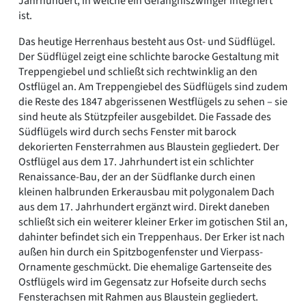
Jahrhundert, in welche ein Gefängniszwinger integriert
ist.
Das heutige Herrenhaus besteht aus Ost- und Südflügel.
Der Südflügel zeigt eine schlichte barocke Gestaltung mit
Treppengiebel und schließt sich rechtwinklig an den
Ostflügel an. Am Treppengiebel des Südflügels sind zudem
die Reste des 1847 abgerissenen Westflügels zu sehen – sie
sind heute als Stützpfeiler ausgebildet. Die Fassade des
Südflügels wird durch sechs Fenster mit barock
dekorierten Fensterrahmen aus Blaustein gegliedert. Der
Ostflügel aus dem 17. Jahrhundert ist ein schlichter
Renaissance-Bau, der an der Südflanke durch einen
kleinen halbrunden Erkerausbau mit polygonalem Dach
aus dem 17. Jahrhundert ergänzt wird. Direkt daneben
schließt sich ein weiterer kleiner Erker im gotischen Stil an,
dahinter befindet sich ein Treppenhaus. Der Erker ist nach
außen hin durch ein Spitzbogenfenster und Vierpass-
Ornamente geschmückt. Die ehemalige Gartenseite des
Ostflügels wird im Gegensatz zur Hofseite durch sechs
Fensterachsen mit Rahmen aus Blaustein gegliedert.