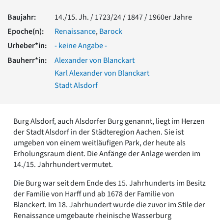
Romanik
Baujahr:
14./15. Jh. / 1723/24 / 1847 / 1960er Jahre
Vorromanik
Römische Antike
Epoche(n):
Renaissance
,
Barock
Über uns
Urheber*in:
- keine Angabe -
Über baukunst-nrw
Bauherr*in:
Alexander von Blanckart
Fachbeirat
Karl Alexander von Blanckart
Freunde & Förderer
Stadt Alsdorf
Kontakt
Impressum
Datenschutz
Burg Alsdorf, auch Alsdorfer Burg genannt, liegt im Herzen
Suchbegriff eingeben
der Stadt Alsdorf in der Städteregion Aachen. Sie ist
umgeben von einem weitläufigen Park, der heute als
Erholungsraum dient. Die Anfänge der Anlage werden im
14./15. Jahrhundert vermutet.
Die Burg war seit dem Ende des 15. Jahrhunderts im Besitz
der Familie von Harff und ab 1678 der Familie von
Blanckert. Im 18. Jahrhundert wurde die zuvor im Stile der
Renaissance umgebaute rheinische Wasserburg