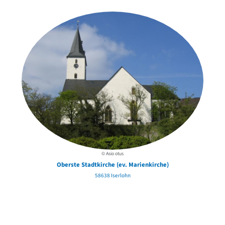
der Urheber*innen
© Asio otus
Oberste Stadtkirche (ev. Marienkirche)
58638 Iserlohn