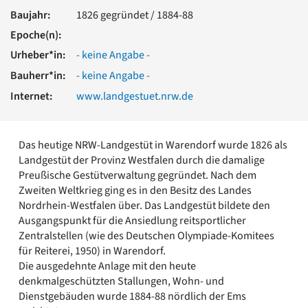
Romanik
Baujahr:
1826 gegründet / 1884-88
Vorromanik
Epoche(n):
Römische Antike
Urheber*in:
- keine Angabe -
Über uns
Bauherr*in:
- keine Angabe -
Über baukunst-nrw
Internet:
www.landgestuet.nrw.de
Fachbeirat
Freunde & Förderer
Kontakt
Impressum
Das heutige NRW-Landgestüt in Warendorf wurde 1826 als
Datenschutz
Landgestüt der Provinz Westfalen durch die damalige
Preußische Gestütverwaltung gegründet. Nach dem
Suchbegriff eingeben
Zweiten Weltkrieg ging es in den Besitz des Landes
Nordrhein-Westfalen über. Das Landgestüt bildete den
Ausgangspunkt für die Ansiedlung reitsportlicher
Zentralstellen (wie des Deutschen Olympiade-Komitees
für Reiterei, 1950) in Warendorf.
Die ausgedehnte Anlage mit den heute
denkmalgeschützten Stallungen, Wohn- und
Dienstgebäuden wurde 1884-88 nördlich der Ems