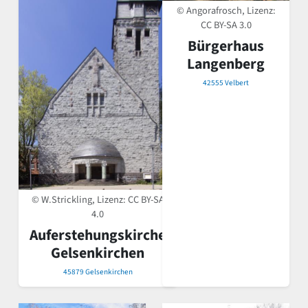
© Angorafrosch, Lizenz:
CC BY-SA 3.0
Bürgerhaus
Langenberg
42555 Velbert
© W.Strickling, Lizenz:
CC BY-SA
4.0
Auferstehungskirche
Gelsenkirchen
45879 Gelsenkirchen