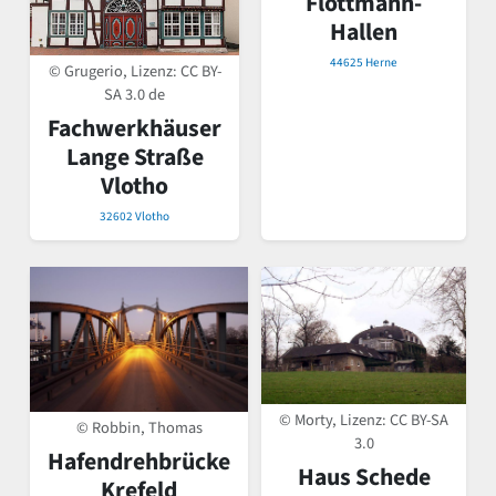
Flottmann-
Hallen
44625 Herne
© Grugerio, Lizenz:
CC BY-
SA 3.0 de
Fachwerkhäuser
Lange Straße
Vlotho
32602 Vlotho
© Morty, Lizenz:
CC BY-SA
© Robbin, Thomas
3.0
Hafendrehbrücke
Haus Schede
Krefeld