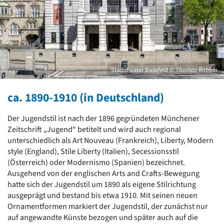
David Chipperfield
Harald Deilmann
Gottfried Böhm
Schneider von Esleben
Peter Behrens
Auszeichnung vorbildlicher Bauten NRW 2020
Big Beautiful Buildings (Großbauten der Nachkriegszeit)
Stadttheater Bielefeld
© Thomas Robbin
Epochen
ca. 1890-1910 (in Deutschland)
Gesamtübersicht...
Gegenwart
Der Jugendstil ist nach der 1896 gegründeten Münchener
Postmoderne
Zeitschrift „Jugend“ betitelt und wird auch regional
1950er-70er Jahre
unterschiedlich als Art Nouveau (Frankreich), Liberty, Modern
Moderne
style (England), Stile Liberty (Italien), Secessionsstil
Reformarchitektur
(Österreich) oder Modernismo (Spanien) bezeichnet.
Jugendstil
Ausgehend von der englischen Arts and Crafts-Bewegung
Historismus
hatte sich der Jugendstil um 1890 als eigene Stilrichtung
Klassizismus
ausgeprägt und bestand bis etwa 1910. Mit seinen neuen
Barock
Ornamentformen markiert der Jugendstil, der zunächst nur
Renaissance
auf angewandte Künste bezogen und später auch auf die
Gotik