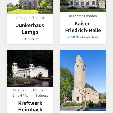
© Thomas Robbin
© Robbin, Thomas
Kaiser-
Junkerhaus
Friedrich-Halle
Lemgo
41061 Mönchengladbach
32657 Lemgo
© Bildarchiv Monheim
GmbH / Achim Bednorz
Kraftwerk
Heimbach