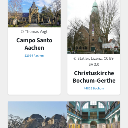
© Thomas Vogt
Campo Santo
Aachen
52074 Aachen
© Statler, Lizenz:
CC BY-
SA 3.0
Christuskirche
Bochum-Gerthe
44805 Bochum