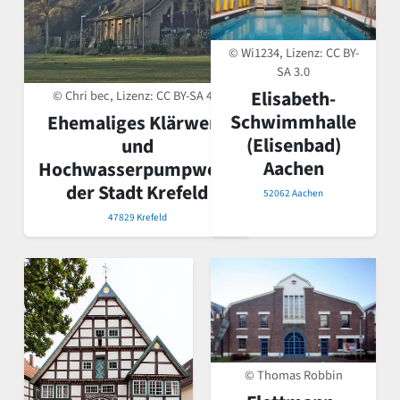
© Wi1234, Lizenz:
CC BY-
SA 3.0
Elisabeth-
© Chri bec, Lizenz:
CC BY-SA 4.0
Schwimmhalle
Ehemaliges Klärwerk
(Elisenbad)
und
Aachen
Hochwasserpumpwerk
der Stadt Krefeld
52062 Aachen
47829 Krefeld
© Thomas Robbin