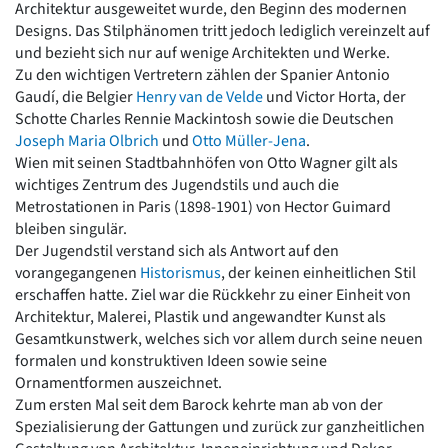
Architektur ausgeweitet wurde, den Beginn des modernen
Romanik
Designs. Das Stilphänomen tritt jedoch lediglich vereinzelt auf
Vorromanik
und bezieht sich nur auf wenige Architekten und Werke.
Römische Antike
Zu den wichtigen Vertretern zählen der Spanier Antonio
Über uns
Gaudí, die Belgier
Henry van de Velde
und Victor Horta, der
Schotte Charles Rennie Mackintosh sowie die Deutschen
Über baukunst-nrw
Joseph Maria Olbrich
und
Otto Müller-Jena
.
Fachbeirat
Wien mit seinen Stadtbahnhöfen von Otto Wagner gilt als
Freunde & Förderer
wichtiges Zentrum des Jugendstils und auch die
Kontakt
Metrostationen in Paris (1898-1901) von Hector Guimard
Impressum
bleiben singulär.
Datenschutz
Der Jugendstil verstand sich als Antwort auf den
Suchbegriff eingeben
vorangegangenen
Historismus
, der keinen einheitlichen Stil
erschaffen hatte. Ziel war die Rückkehr zu einer Einheit von
Architektur, Malerei, Plastik und angewandter Kunst als
Gesamtkunstwerk, welches sich vor allem durch seine neuen
formalen und konstruktiven Ideen sowie seine
Ornamentformen auszeichnet.
Zum ersten Mal seit dem Barock kehrte man ab von der
Spezialisierung der Gattungen und zurück zur ganzheitlichen