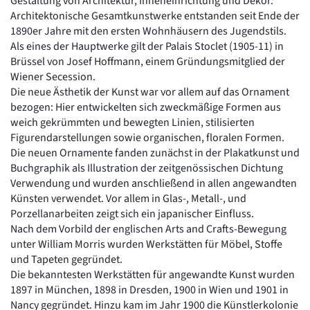
Gestaltung von Architektur, Inneneinrichtung und Dekor.
Architektonische Gesamtkunstwerke entstanden seit Ende der
1890er Jahre mit den ersten Wohnhäusern des Jugendstils.
Als eines der Hauptwerke gilt der Palais Stoclet (1905-11) in
Brüssel von Josef Hoffmann, einem Gründungsmitglied der
Wiener Secession.
Die neue Ästhetik der Kunst war vor allem auf das Ornament
bezogen: Hier entwickelten sich zweckmäßige Formen aus
weich gekrümmten und bewegten Linien, stilisierten
Figurendarstellungen sowie organischen, floralen Formen.
Die neuen Ornamente fanden zunächst in der Plakatkunst und
Buchgraphik als Illustration der zeitgenössischen Dichtung
Verwendung und wurden anschließend in allen angewandten
Künsten verwendet. Vor allem in Glas-, Metall-, und
Porzellanarbeiten zeigt sich ein japanischer Einfluss.
Nach dem Vorbild der englischen Arts and Crafts-Bewegung
unter William Morris wurden Werkstätten für Möbel, Stoffe
und Tapeten gegründet.
Die bekanntesten Werkstätten für angewandte Kunst wurden
1897 in München, 1898 in Dresden, 1900 in Wien und 1901 in
Nancy gegründet. Hinzu kam im Jahr 1900 die Künstlerkolonie