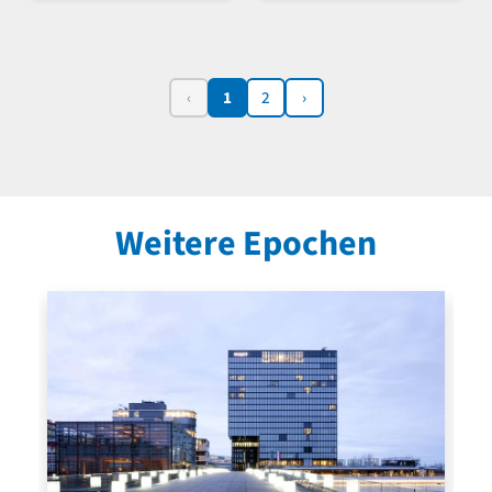
‹
1
2
›
Weitere Epochen