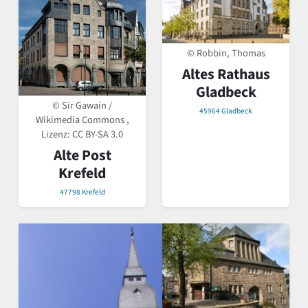
© Robbin, Thomas
Altes Rathaus
Gladbeck
© Sir Gawain /
45964 Gladbeck
Wikimedia Commons ,
Lizenz:
CC BY-SA 3.0
Alte Post
Krefeld
47798 Krefeld