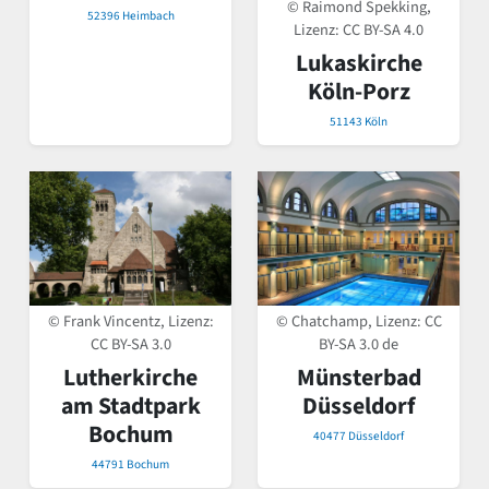
© Raimond Spekking,
52396 Heimbach
Lizenz:
CC BY-SA 4.0
Lukaskirche
Köln-Porz
51143 Köln
© Frank Vincentz, Lizenz:
© Chatchamp, Lizenz:
CC
CC BY-SA 3.0
BY-SA 3.0 de
Lutherkirche
Münsterbad
am Stadtpark
Düsseldorf
Bochum
40477 Düsseldorf
44791 Bochum