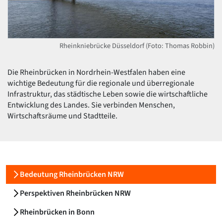
David Chipperfield
Harald Deilmann
Gottfried Böhm
Schneider von Esleben
Rheinkniebrücke Düsseldorf (Foto: Thomas Robbin)
Peter Behrens
Auszeichnung vorbildlicher Bauten NRW 2020
Big Beautiful Buildings (Großbauten der Nachkriegszeit)
Die Rheinbrücken in Nordrhein-Westfalen haben eine
wichtige Bedeutung für die regionale und überregionale
Epochen
Infrastruktur, das städtische Leben sowie die wirtschaftliche
Gesamtübersicht...
Entwicklung des Landes. Sie verbinden Menschen,
Gegenwart
Wirtschaftsräume und Stadtteile.
Postmoderne
1950er-70er Jahre
Moderne
Reformarchitektur
Jugendstil
Bedeutung Rheinbrücken NRW
Historismus
Klassizismus
Perspektiven Rheinbrücken NRW
Barock
Renaissance
Rheinbrücken in Bonn
Gotik