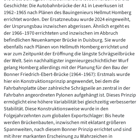
Geschichte: Die Autobahnbrücke der A1 in Leverkusen ist
1962–1965 nach Plänen des Bauingenieurs Hellmut Homberg
errichtet worden. Der Ersatzneubau wurde 2024 eingeweiht,
der Ursprungsbau inzwischen abgerissen. Ähnlich ergeht es
der 1966–1970 errichteten und inzwischen im Abbruch
befindlichen Neuenkamper Brücke in Duisburg. Sie wurde
ebenfalls nach Plänen von Hellmuth Homberg errichtet und
war zum Zeitpunkt der Eröffnung die längste Schrägseilbrücke
der Welt. Sein nachhaltigster ingenieurgeschichtlicher Wurf
gelang Homberg allerdings mit der Planung für den Bau der
Bonner Friedrich-Ebert-Brücke (1964–1967): Erstmals wurde
hier ein Konstruktionsprinzip angewendet, bei dem die
Fahrbahnplatte über zahlreiche Schrägseile an zentral in der
Fahrbahn angeordneten Pylonen aufgehängt ist. Dieses Prinzip
ermöglicht eine höhere Variabilität bei gleichzeitig verbesserter
Stabilität. Diese Konstruktionsweise wurde in den
Folgejahrzehnten zum globalen Exportschlager: Bis heute
werden Brückenbauten, inzwischen mit eklatant größeren
Spannweiten, nach diesem Bonner Prinzip errichtet und sind
mit ihrer markanten Erscheinung zu Wahrzeichen in