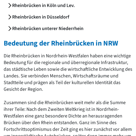
Romanik
Rheinbrücken in Köln und Lev.
Vorromanik
Rheinbrücken in Düsseldorf
Römische Antike
Über uns
Rheinbrücken unterer Niederrhein
Über baukunst-nrw
Bedeutung der Rheinbrücken in NRW
Fachbeirat
Freunde & Förderer
Die Rheinbrücken in Nordrhein-Westfalen haben eine wichtige
Kontakt
Bedeutung für die regionale und überregionale Infrastruktur,
Impressum
das städtische Leben sowie die wirtschaftliche Entwicklung des
Datenschutz
Landes. Sie verbinden Menschen, Wirtschaftsräume und
Suchbegriff eingeben
Stadtteile und prägen als Teil der kulturellen Identität das
Gesicht der Region.
Zusammen sind die Rheinbrücken weit mehr als die Summe
ihrer Teile: Nach dem Zweiten Weltkrieg ist in Nordrhein-
Westfalen eine ganz besondere Dichte an herausragenden
Brücken über den Rhein entstanden. Ganz im Sinne des
Fortschrittsoptimismus der Zeit ging es hier zunächst vor allem
um innerstädtische Autobrücken, später dann immer mehr um