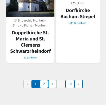
BY-SA 3.0
Dorfkirche
Bochum Stiepel
© Bildarchiv Monheim
44797 Bochum
GmbH / Florian Monheim
Doppelkirche St.
Maria und St.
Clemens
Schwarzrheindorf
53225 Bonn
‹
1
2
3
…
10
›