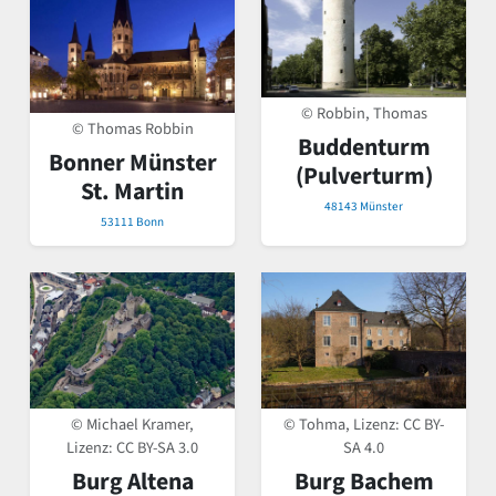
© Robbin, Thomas
© Thomas Robbin
Buddenturm
Bonner Münster
(Pulverturm)
St. Martin
48143 Münster
53111 Bonn
© Michael Kramer,
© Tohma, Lizenz:
CC BY-
Lizenz:
CC BY-SA 3.0
SA 4.0
Burg Altena
Burg Bachem