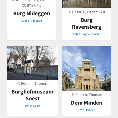
CC BY-SA 4.0
© Hagar66, Lizenz:
CC0
Burg Nideggen
Burg
52385 Nideggen
Ravensberg
33829 Borgholzhausen
© Robbin, Thomas
Burghofmuseum
© Robbin, Thomas
Soest
Dom Minden
59494 Soest
32423 Minden