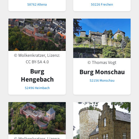
58762 Altena
50226 Frechen
© Wolkenkratzer, Lizenz:
CC BY-SA 4.0
© Thomas Vogt
Burg
Burg Monschau
Hengebach
52156 Monschau
52496 Heimbach
© Wolkenkratzer, Lizenz: