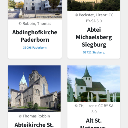
© Beckstet, Lizenz:
CC
BY-SA 3.0
© Robbin, Thomas
Abtei
Abdinghofkirche
Michaelsberg
Paderborn
Siegburg
33098 Paderborn
53721 Siegburg
© ZH, Lizenz:
CC BY-SA
3.0
© Thomas Robbin
Alt St.
Abteikirche St.