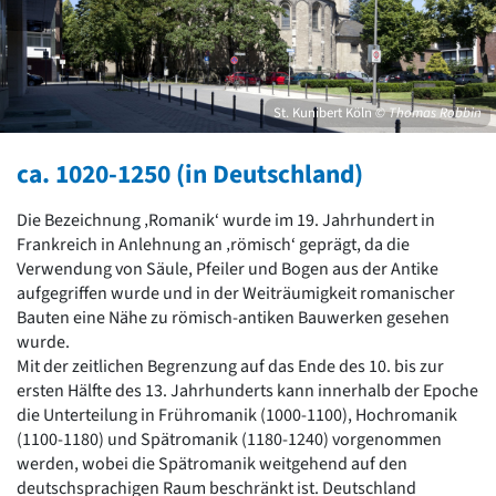
David Chipperfield
Harald Deilmann
Gottfried Böhm
Schneider von Esleben
Peter Behrens
St. Kunibert Köln
© Thomas Robbin
Auszeichnung vorbildlicher Bauten NRW 2020
Big Beautiful Buildings (Großbauten der Nachkriegszeit)
ca. 1020-1250 (in Deutschland)
Epochen
Die Bezeichnung ‚Romanik‘ wurde im 19. Jahrhundert in
Gesamtübersicht...
Frankreich in Anlehnung an ‚römisch‘ geprägt, da die
Gegenwart
Verwendung von Säule, Pfeiler und Bogen aus der Antike
Postmoderne
aufgegriffen wurde und in der Weiträumigkeit romanischer
1950er-70er Jahre
Bauten eine Nähe zu römisch-antiken Bauwerken gesehen
Moderne
wurde.
Reformarchitektur
Mit der zeitlichen Begrenzung auf das Ende des 10. bis zur
Jugendstil
ersten Hälfte des 13. Jahrhunderts kann innerhalb der Epoche
Historismus
die Unterteilung in Frühromanik (1000-1100), Hochromanik
Klassizismus
(1100-1180) und Spätromanik (1180-1240) vorgenommen
Barock
werden, wobei die Spätromanik weitgehend auf den
Renaissance
deutschsprachigen Raum beschränkt ist. Deutschland
Gotik