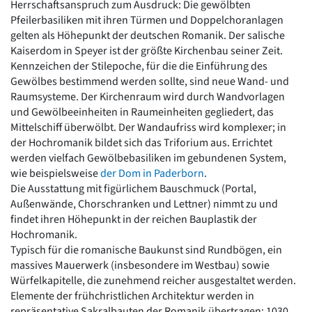
Herrschaftsanspruch zum Ausdruck: Die gewölbten
Pfeilerbasiliken mit ihren Türmen und Doppelchoranlagen
gelten als Höhepunkt der deutschen Romanik. Der salische
Kaiserdom in Speyer ist der größte Kirchenbau seiner Zeit.
Kennzeichen der Stilepoche, für die die Einführung des
Gewölbes bestimmend werden sollte, sind neue Wand- und
Raumsysteme. Der Kirchenraum wird durch Wandvorlagen
und Gewölbeeinheiten in Raumeinheiten gegliedert, das
Mittelschiff überwölbt. Der Wandaufriss wird komplexer; in
der Hochromanik bildet sich das Triforium aus. Errichtet
werden vielfach Gewölbebasiliken im gebundenen System,
wie beispielsweise
der Dom in Paderborn
.
Die Ausstattung mit figürlichem Bauschmuck (Portal,
Außenwände, Chorschranken und Lettner) nimmt zu und
findet ihren Höhepunkt in der reichen Bauplastik der
Hochromanik.
Typisch für die romanische Baukunst sind Rundbögen, ein
massives Mauerwerk (insbesondere im Westbau) sowie
Würfelkapitelle, die zunehmend reicher ausgestaltet werden.
Elemente der frühchristlichen Architektur werden in
repräsentative Sakralbauten der Romanik übertragen: 1030