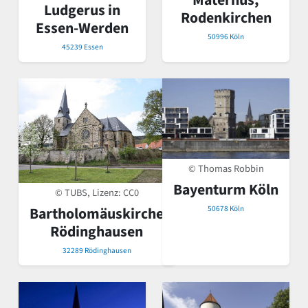
Maternus,
Ludgerus in
Rodenkirchen
Essen-Werden
50996 Köln
45239 Essen
© Thomas Robbin
Bayenturm Köln
© TUBS, Lizenz:
CC0
50678 Köln
Bartholomäuskirche
Rödinghausen
32289 Rödinghausen