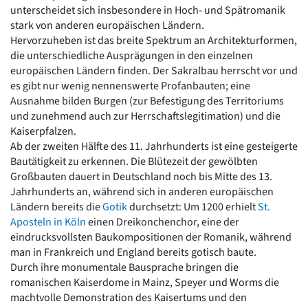
unterscheidet sich insbesondere in Hoch- und Spätromanik
Romanik
stark von anderen europäischen Ländern.
Vorromanik
Hervorzuheben ist das breite Spektrum an Architekturformen,
Römische Antike
die unterschiedliche Ausprägungen in den einzelnen
Über uns
europäischen Ländern finden. Der Sakralbau herrscht vor und
Über baukunst-nrw
es gibt nur wenig nennenswerte Profanbauten; eine
Fachbeirat
Ausnahme bilden Burgen (zur Befestigung des Territoriums
Freunde & Förderer
und zunehmend auch zur Herrschaftslegitimation) und die
Kontakt
Kaiserpfalzen.
Impressum
Ab der zweiten Hälfte des 11. Jahrhunderts ist eine gesteigerte
Datenschutz
Bautätigkeit zu erkennen. Die Blütezeit der gewölbten
Großbauten dauert in Deutschland noch bis Mitte des 13.
Suchbegriff eingeben
Jahrhunderts an, während sich in anderen europäischen
Ländern bereits die
Gotik
durchsetzt: Um 1200 erhielt
St.
Aposteln in Köln
einen Dreikonchenchor, eine der
eindrucksvollsten Baukompositionen der Romanik, während
man in Frankreich und England bereits gotisch baute.
Durch ihre monumentale Bausprache bringen die
romanischen Kaiserdome in Mainz, Speyer und Worms die
machtvolle Demonstration des Kaisertums und den