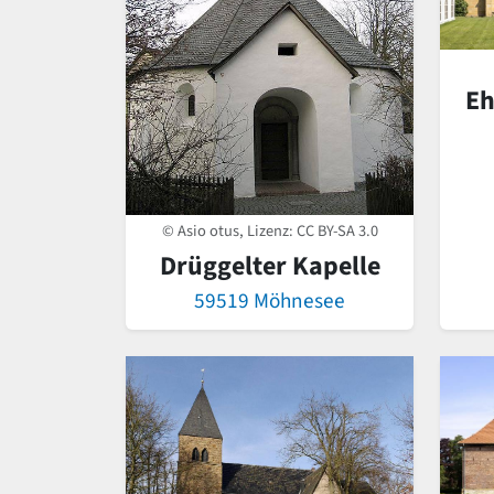
Eh
© Asio otus, Lizenz:
CC BY-SA 3.0
Drüggelter Kapelle
59519 Möhnesee