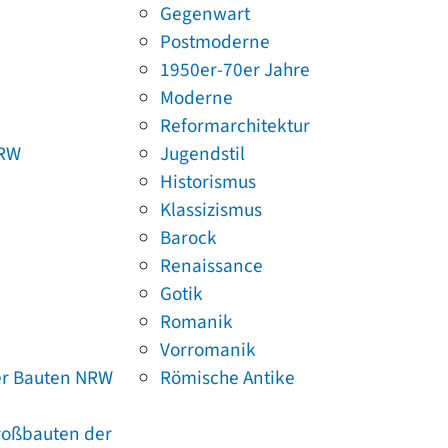
Gegenwart
Postmoderne
1950er-70er Jahre
Moderne
Reformarchitektur
NRW
Jugendstil
Historismus
Klassizismus
Barock
Renaissance
Gotik
Romanik
Vorromanik
er Bauten NRW
Römische Antike
Großbauten der