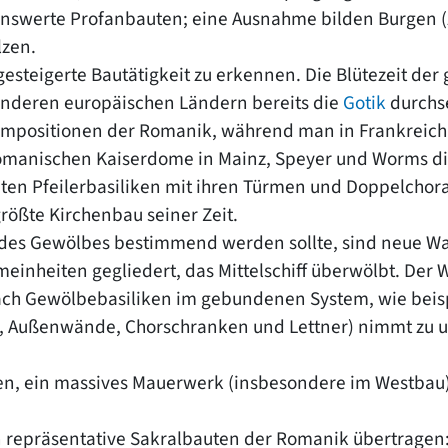
nenswerte Profanbauten; eine Ausnahme bilden Burgen 
lzen.
e gesteigerte Bautätigkeit zu erkennen. Die Blütezeit d
 anderen europäischen Ländern bereits die
Gotik
durchse
ompositionen der Romanik, während man in Frankreich 
omanischen Kaiserdome in Mainz, Speyer und Worms di
ten Pfeilerbasiliken mit ihren Türmen und Doppelchor
rößte Kirchenbau seiner Zeit.
ng des Gewölbes bestimmend werden sollte, sind neue
inheiten gegliedert, das Mittelschiff überwölbt. Der 
elfach Gewölbebasiliken im gebundenen System, wie bei
l, Außenwände, Chorschranken und Lettner) nimmt zu u
en, ein massives Mauerwerk (insbesondere im Westbau)
in repräsentative Sakralbauten der Romanik übertragen