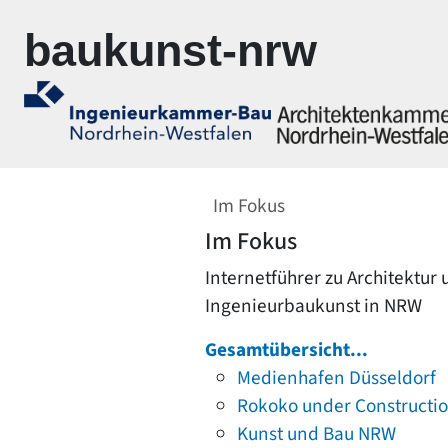
Zur Navigation springen
Zum Inhalt springen
baukunst-nrw
Im Fokus
Im Fokus
Internetführer zu Architektur
Ingenieurbaukunst in NRW
Gesamtübersicht...
Medienhafen Düsseldorf
Rokoko under Constructi
Kunst und Bau NRW