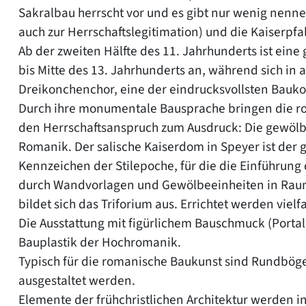
Sakralbau herrscht vor und es gibt nur wenig nen
auch zur Herrschaftslegitimation) und die Kaiserpfa
Ab der zweiten Hälfte des 11. Jahrhunderts ist ein
bis Mitte des 13. Jahrhunderts an, während sich in
Dreikonchenchor, eine der eindrucksvollsten Bauk
Durch ihre monumentale Bausprache bringen die r
den Herrschaftsanspruch zum Ausdruck: Die gewölb
Romanik. Der salische Kaiserdom in Speyer ist der g
Kennzeichen der Stilepoche, für die die Einführu
durch Wandvorlagen und Gewölbeeinheiten in Raume
bildet sich das Triforium aus. Errichtet werden vi
Die Ausstattung mit figürlichem Bauschmuck (Porta
Bauplastik der Hochromanik.
Typisch für die romanische Baukunst sind Rundbög
ausgestaltet werden.
Elemente der frühchristlichen Architektur werden 