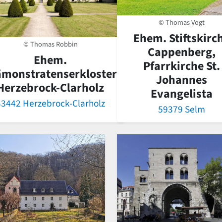
© Thomas Vogt
Ehem. Stiftskirc
© Thomas Robbin
Cappenberg,
Ehem.
Pfarrkirche St.
ämonstratenserkloster
Johannes
Herzebrock-Clarholz
Evangelista
33442 Herzebrock-Clarholz
59379 Selm