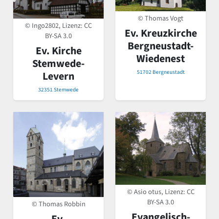
© Thomas Vogt
© Ingo2802, Lizenz:
CC
Ev. Kreuzkirche
BY-SA 3.0
Bergneustadt-
Ev. Kirche
Wiedenest
Stemwede-
51702 Bergneustadt
Levern
32351 Stemwede
© Asio otus, Lizenz:
CC
BY-SA 3.0
© Thomas Robbin
Evangelisch-