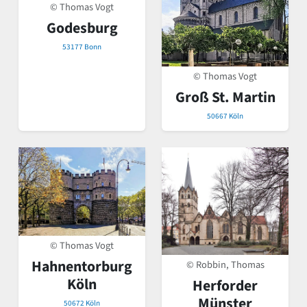
© Thomas Vogt
Godesburg
53177 Bonn
© Thomas Vogt
Groß St. Martin
50667 Köln
© Thomas Vogt
Hahnentorburg
© Robbin, Thomas
Köln
Herforder
Münster
50672 Köln