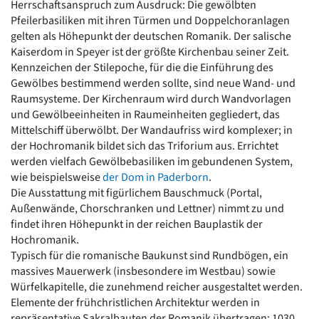
Herrschaftsanspruch zum Ausdruck: Die gewölbten
Pfeilerbasiliken mit ihren Türmen und Doppelchoranlagen
gelten als Höhepunkt der deutschen Romanik. Der salische
Kaiserdom in Speyer ist der größte Kirchenbau seiner Zeit.
Kennzeichen der Stilepoche, für die die Einführung des
Gewölbes bestimmend werden sollte, sind neue Wand- und
Raumsysteme. Der Kirchenraum wird durch Wandvorlagen
und Gewölbeeinheiten in Raumeinheiten gegliedert, das
Mittelschiff überwölbt. Der Wandaufriss wird komplexer; in
der Hochromanik bildet sich das Triforium aus. Errichtet
werden vielfach Gewölbebasiliken im gebundenen System,
wie beispielsweise
der Dom in Paderborn
.
Die Ausstattung mit figürlichem Bauschmuck (Portal,
Außenwände, Chorschranken und Lettner) nimmt zu und
findet ihren Höhepunkt in der reichen Bauplastik der
Hochromanik.
Typisch für die romanische Baukunst sind Rundbögen, ein
massives Mauerwerk (insbesondere im Westbau) sowie
Würfelkapitelle, die zunehmend reicher ausgestaltet werden.
Elemente der frühchristlichen Architektur werden in
repräsentative Sakralbauten der Romanik übertragen: 1030