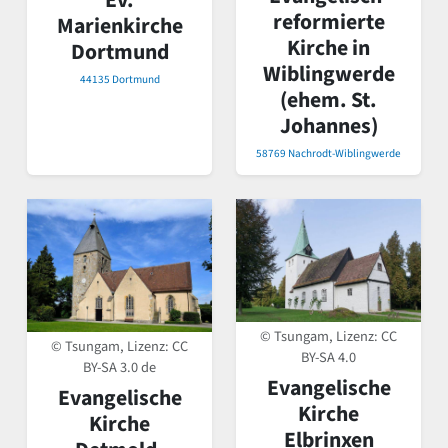
Ev.
reformierte
Marienkirche
Kirche in
Dortmund
Wiblingwerde
44135 Dortmund
(ehem. St.
Johannes)
58769 Nachrodt-Wiblingwerde
© Tsungam, Lizenz:
CC
© Tsungam, Lizenz:
CC
BY-SA 4.0
BY-SA 3.0 de
Evangelische
Evangelische
Kirche
Kirche
Elbrinxen