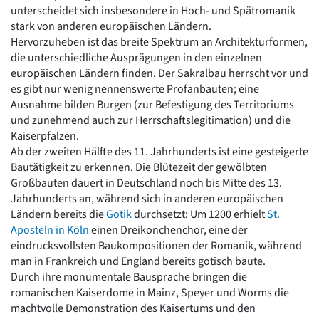
unterscheidet sich insbesondere in Hoch- und Spätromanik
Romanik
stark von anderen europäischen Ländern.
Vorromanik
Hervorzuheben ist das breite Spektrum an Architekturformen,
Römische Antike
die unterschiedliche Ausprägungen in den einzelnen
Über uns
europäischen Ländern finden. Der Sakralbau herrscht vor und
Über baukunst-nrw
es gibt nur wenig nennenswerte Profanbauten; eine
Fachbeirat
Ausnahme bilden Burgen (zur Befestigung des Territoriums
Freunde & Förderer
und zunehmend auch zur Herrschaftslegitimation) und die
Kontakt
Kaiserpfalzen.
Impressum
Ab der zweiten Hälfte des 11. Jahrhunderts ist eine gesteigerte
Datenschutz
Bautätigkeit zu erkennen. Die Blütezeit der gewölbten
Großbauten dauert in Deutschland noch bis Mitte des 13.
Suchbegriff eingeben
Jahrhunderts an, während sich in anderen europäischen
Ländern bereits die
Gotik
durchsetzt: Um 1200 erhielt
St.
Aposteln in Köln
einen Dreikonchenchor, eine der
eindrucksvollsten Baukompositionen der Romanik, während
man in Frankreich und England bereits gotisch baute.
Durch ihre monumentale Bausprache bringen die
romanischen Kaiserdome in Mainz, Speyer und Worms die
machtvolle Demonstration des Kaisertums und den