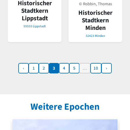
Historischer
© Robbin, Thomas
Stadtkern
Historischer
Lippstadt
Stadtkern
Minden
59555 Lippstadt
32423 Minden
‹
1
2
3
4
5
…
10
›
Weitere Epochen