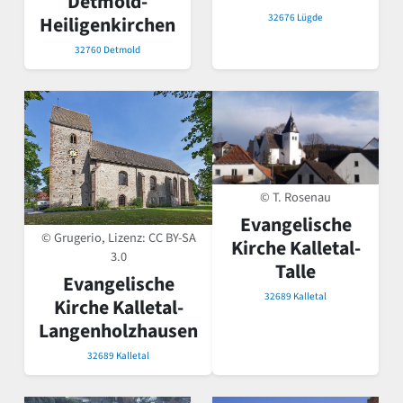
Detmold-
32676 Lügde
Heiligenkirchen
32760 Detmold
© T. Rosenau
Evangelische
© Grugerio, Lizenz:
CC BY-SA
Kirche Kalletal-
3.0
Talle
Evangelische
32689 Kalletal
Kirche Kalletal-
Langenholzhausen
32689 Kalletal