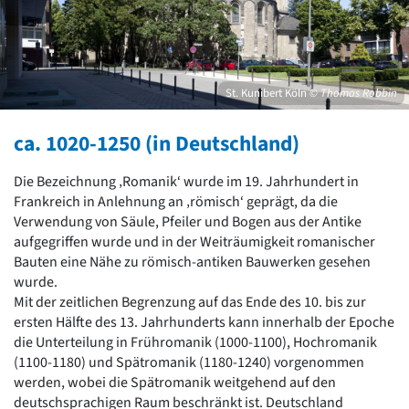
David Chipperfield
Harald Deilmann
Gottfried Böhm
Schneider von Esleben
Peter Behrens
St. Kunibert Köln
© Thomas Robbin
Auszeichnung vorbildlicher Bauten NRW 2020
Big Beautiful Buildings (Großbauten der Nachkriegszeit)
ca. 1020-1250 (in Deutschland)
Epochen
Die Bezeichnung ‚Romanik‘ wurde im 19. Jahrhundert in
Gesamtübersicht...
Frankreich in Anlehnung an ‚römisch‘ geprägt, da die
Gegenwart
Verwendung von Säule, Pfeiler und Bogen aus der Antike
Postmoderne
aufgegriffen wurde und in der Weiträumigkeit romanischer
1950er-70er Jahre
Bauten eine Nähe zu römisch-antiken Bauwerken gesehen
Moderne
wurde.
Reformarchitektur
Mit der zeitlichen Begrenzung auf das Ende des 10. bis zur
Jugendstil
ersten Hälfte des 13. Jahrhunderts kann innerhalb der Epoche
Historismus
die Unterteilung in Frühromanik (1000-1100), Hochromanik
Klassizismus
(1100-1180) und Spätromanik (1180-1240) vorgenommen
Barock
werden, wobei die Spätromanik weitgehend auf den
Renaissance
deutschsprachigen Raum beschränkt ist. Deutschland
Gotik