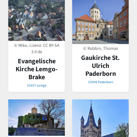
© Miko, Lizenz:
CC BY-SA
© Robbin, Thomas
3.0 de
Gaukirche St.
Evangelische
Ulrich
Kirche Lemgo-
Paderborn
Brake
33098 Paderborn
32657 Lemgo