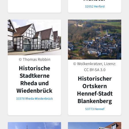
32052 Herford
© Thomas Robbin
© Wolkenkratzer, Lizenz:
Historische
CC BY-SA 3.0
Stadtkerne
Historischer
Rheda und
Ortskern
Wiedenbrück
Hennef-Stadt
33378 Rheda-Wiedenbrück
Blankenberg
53773 Hennef