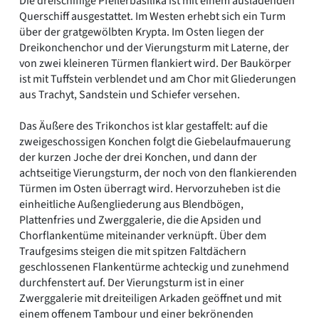
Die dreischiffige Pfeilerbasilika ist mit einem ausladenden
Querschiff ausgestattet. Im Westen erhebt sich ein Turm
über der gratgewölbten Krypta. Im Osten liegen der
Dreikonchenchor und der Vierungsturm mit Laterne, der
von zwei kleineren Türmen flankiert wird. Der Baukörper
ist mit Tuffstein verblendet und am Chor mit Gliederungen
aus Trachyt, Sandstein und Schiefer versehen.
Das Äußere des Trikonchos ist klar gestaffelt: auf die
zweigeschossigen Konchen folgt die Giebelaufmauerung
der kurzen Joche der drei Konchen, und dann der
achtseitige Vierungsturm, der noch von den flankierenden
Türmen im Osten überragt wird. Hervorzuheben ist die
einheitliche Außengliederung aus Blendbögen,
Plattenfries und Zwerggalerie, die die Apsiden und
Chorflankentüme miteinander verknüpft. Über dem
Traufgesims steigen die mit spitzen Faltdächern
geschlossenen Flankentürme achteckig und zunehmend
durchfenstert auf. Der Vierungsturm ist in einer
Zwerggalerie mit dreiteiligen Arkaden geöffnet und mit
einem offenem Tambour und einer bekrönenden