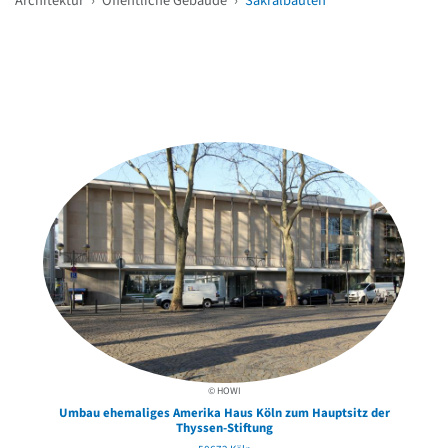
Architektur
›
Öffentliche Gebäude
›
Sakralbauten
Weitere Objekte
in der Nähe
© HOWI
Umbau ehemaliges Amerika Haus Köln zum Hauptsitz der
Thyssen-Stiftung