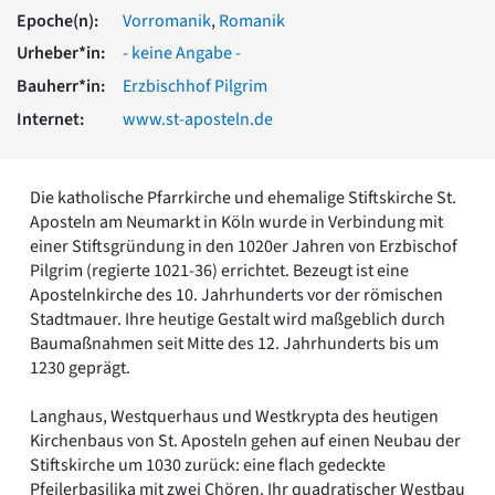
Romanik
Epoche(n):
Vorromanik
,
Romanik
Vorromanik
Urheber*in:
- keine Angabe -
Römische Antike
Bauherr*in:
Erzbischhof Pilgrim
Über uns
Internet:
www.st-aposteln.de
Über baukunst-nrw
Fachbeirat
Freunde & Förderer
Die katholische Pfarrkirche und ehemalige Stiftskirche St.
Kontakt
Aposteln am Neumarkt in Köln wurde in Verbindung mit
Impressum
einer Stiftsgründung in den 1020er Jahren von Erzbischof
Datenschutz
Pilgrim (regierte 1021-36) errichtet. Bezeugt ist eine
Suchbegriff eingeben
Apostelnkirche des 10. Jahrhunderts vor der römischen
Stadtmauer. Ihre heutige Gestalt wird maßgeblich durch
Baumaßnahmen seit Mitte des 12. Jahrhunderts bis um
1230 geprägt.
Langhaus, Westquerhaus und Westkrypta des heutigen
Kirchenbaus von St. Aposteln gehen auf einen Neubau der
Stiftskirche um 1030 zurück: eine flach gedeckte
Pfeilerbasilika mit zwei Chören. Ihr quadratischer Westbau