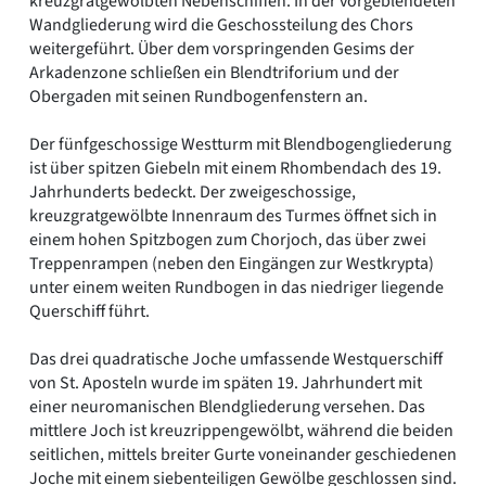
kreuzgratgewölbten Nebenschiffen. In der vorgeblendeten
Wandgliederung wird die Geschossteilung des Chors
weitergeführt. Über dem vorspringenden Gesims der
Arkadenzone schließen ein Blendtriforium und der
Obergaden mit seinen Rundbogenfenstern an.
Der fünfgeschossige Westturm mit Blendbogengliederung
ist über spitzen Giebeln mit einem Rhombendach des 19.
Jahrhunderts bedeckt. Der zweigeschossige,
kreuzgratgewölbte Innenraum des Turmes öffnet sich in
einem hohen Spitzbogen zum Chorjoch, das über zwei
Treppenrampen (neben den Eingängen zur Westkrypta)
unter einem weiten Rundbogen in das niedriger liegende
Querschiff führt.
Das drei quadratische Joche umfassende Westquerschiff
von St. Aposteln wurde im späten 19. Jahrhundert mit
einer neuromanischen Blendgliederung versehen. Das
mittlere Joch ist kreuzrippengewölbt, während die beiden
seitlichen, mittels breiter Gurte voneinander geschiedenen
Joche mit einem siebenteiligen Gewölbe geschlossen sind.