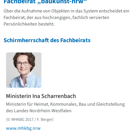
Fachbeirat „baukunst-nrw“
David Chipperfield
Harald Deilmann
Über die Aufnahme von Objekten in das System entscheidet ein
Gottfried Böhm
Fachbeirat, der aus hochrangigen, fachlich versierten
Schneider von Esleben
Persönlichkeiten besteht.
Peter Behrens
Auszeichnung vorbildlicher Bauten NRW 2020
Schirmherrschaft des Fachbeirats
Big Beautiful Buildings (Großbauten der Nachkriegszeit)
Epochen
Gesamtübersicht...
Gegenwart
Postmoderne
1950er-70er Jahre
Moderne
Reformarchitektur
Ministerin Ina Scharrenbach
Jugendstil
Ministerin für Heimat, Kommunales, Bau und Gleichstellung
Historismus
des Landes Nordrhein-Westfalen
Klassizismus
Barock
(© MHKBG 2017 / F. Berger)
Renaissance
www.mhkbg.nrw
Gotik