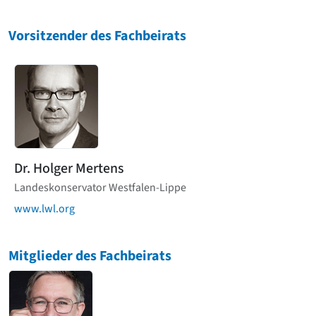
Romanik
Vorromanik
Vorsitzender des Fachbeirats
Römische Antike
Über uns
Über baukunst-nrw
Fachbeirat
Freunde & Förderer
Kontakt
Impressum
Datenschutz
Dr. Holger Mertens
Suchbegriff eingeben
Landeskonservator Westfalen-Lippe
www.lwl.org
Mitglieder des Fachbeirats