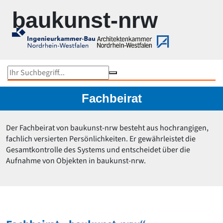
Zur Navigation springen
Zum Inhalt springen
baukunst-nrw
Objektsuche
Karte
Im Fokus
Gesamtübersicht...
Fachbeirat
Medienhafen Düsseldorf
Rokoko under Construction
Der Fachbeirat von baukunst-nrw besteht aus hochrangigen,
Kunst und Bau NRW
fachlich versierten Persönlichkeiten. Er gewährleistet die
Rheinbrücken in NRW
Gesamtkontrolle des Systems und entscheidet über die
Werner Ruhnau
Aufnahme von Objekten in baukunst-nrw.
Ruhrtriennale 2024
NRW-Stadien EM 2024
Peter Kulka
Bauten von US-Büros in NRW
Schulbaupreis NRW 2023
Peter Zumthor