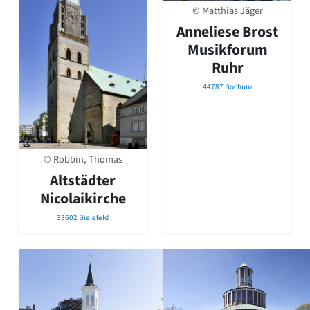
© Matthias Jäger
Anneliese Brost
Musikforum
Ruhr
44787 Bochum
© Robbin, Thomas
Altstädter
Nicolaikirche
33602 Bielefeld