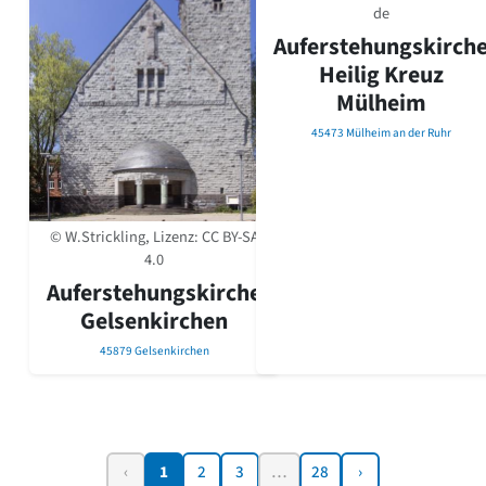
de
Auferstehungskirch
Heilig Kreuz
Mülheim
45473 Mülheim an der Ruhr
© W.Strickling, Lizenz:
CC BY-SA
4.0
Auferstehungskirche
Gelsenkirchen
45879 Gelsenkirchen
‹
1
2
3
…
28
›