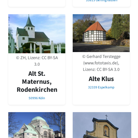
33813 Oerlinghausen
© Gerhard Terstegge
© ZH, Lizenz:
CC BY-SA
(www.fototaxis.de),
3.0
Lizenz:
CC BY-SA 3.0
Alt St.
Alte Klus
Maternus,
Rodenkirchen
32339 Espelkamp
50996 Köln