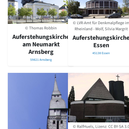
© LVR-Amt für Denkmalpflege i
© Thomas Robbin
Rheinland - Wolf, Silvia Margrit
Auferstehungskirche
Auferstehungskirch
am Neumarkt
Essen
Arnsberg
45138 Essen
59821 Arnsberg
© RalfHuels, Lizenz:
CC BY-SA 3.