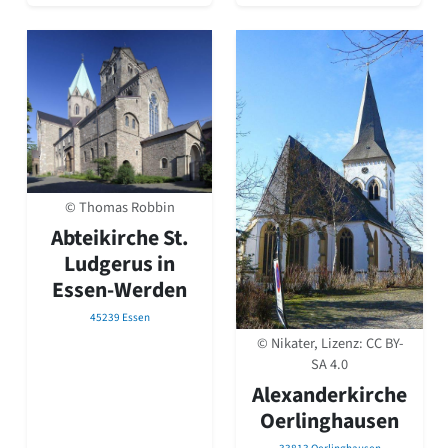
© Thomas Robbin
Abteikirche St.
Ludgerus in
Essen-Werden
45239 Essen
© Nikater, Lizenz:
CC BY-
SA 4.0
Alexanderkirche
Oerlinghausen