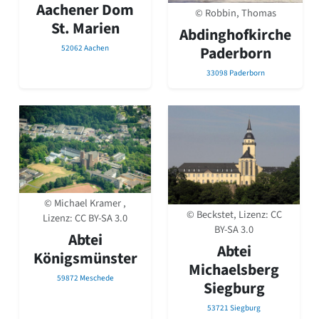
Aachener Dom
Romanik
© Robbin, Thomas
St. Marien
Vorromanik
Abdinghofkirche
Römische Antike
52062 Aachen
Paderborn
Über uns
33098 Paderborn
Über baukunst-nrw
Fachbeirat
Freunde & Förderer
Kontakt
Impressum
Datenschutz
Suchbegriff eingeben
© Michael Kramer ,
© Beckstet, Lizenz:
CC
Lizenz:
CC BY-SA 3.0
BY-SA 3.0
Abtei
Abtei
Königsmünster
Michaelsberg
59872 Meschede
Siegburg
53721 Siegburg