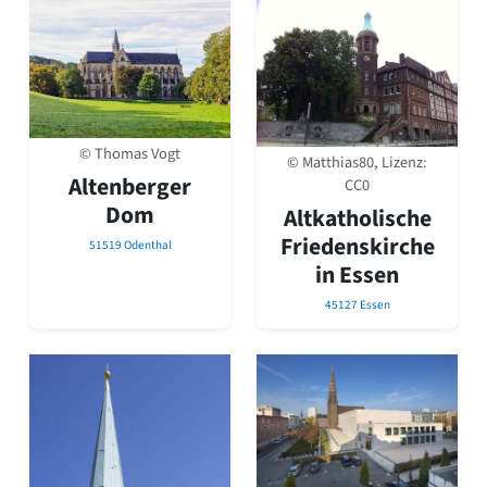
© Thomas Vogt
© Matthias80, Lizenz:
Altenberger
CC0
Dom
Altkatholische
Friedenskirche
51519 Odenthal
in Essen
45127 Essen