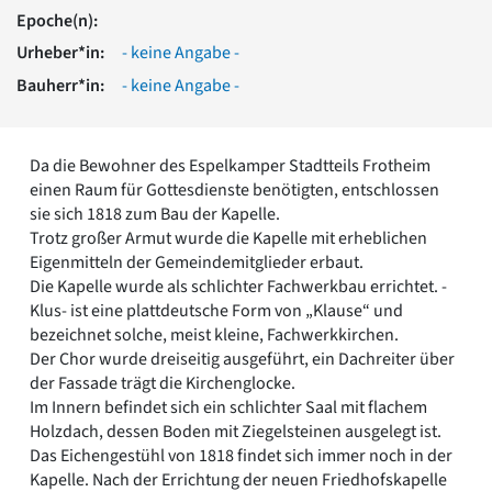
Romanik
Epoche(n):
Vorromanik
Urheber*in:
- keine Angabe -
Römische Antike
Bauherr*in:
- keine Angabe -
Über uns
Über baukunst-nrw
Fachbeirat
Da die Bewohner des Espelkamper Stadtteils Frotheim
Freunde & Förderer
einen Raum für Gottesdienste benötigten, entschlossen
Kontakt
sie sich 1818 zum Bau der Kapelle.
Impressum
Trotz großer Armut wurde die Kapelle mit erheblichen
Datenschutz
Eigenmitteln der Gemeindemitglieder erbaut.
Die Kapelle wurde als schlichter Fachwerkbau errichtet. -
Suchbegriff eingeben
Klus- ist eine plattdeutsche Form von „Klause“ und
bezeichnet solche, meist kleine, Fachwerkkirchen.
Der Chor wurde dreiseitig ausgeführt, ein Dachreiter über
der Fassade trägt die Kirchenglocke.
Im Innern befindet sich ein schlichter Saal mit flachem
Holzdach, dessen Boden mit Ziegelsteinen ausgelegt ist.
Das Eichengestühl von 1818 findet sich immer noch in der
Kapelle. Nach der Errichtung der neuen Friedhofskapelle