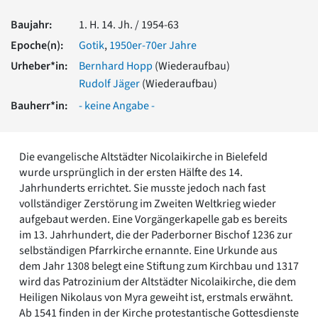
Romanik
Baujahr:
1. H. 14. Jh. / 1954-63
Vorromanik
Römische Antike
Epoche(n):
Gotik
,
1950er-70er Jahre
Über uns
Urheber*in:
Bernhard Hopp
(Wiederaufbau)
Rudolf Jäger
(Wiederaufbau)
Über baukunst-nrw
Fachbeirat
Bauherr*in:
- keine Angabe -
Freunde & Förderer
Kontakt
Impressum
Die evangelische Altstädter Nicolaikirche in Bielefeld
Datenschutz
wurde ursprünglich in der ersten Hälfte des 14.
Suchbegriff eingeben
Jahrhunderts errichtet. Sie musste jedoch nach fast
vollständiger Zerstörung im Zweiten Weltkrieg wieder
aufgebaut werden. Eine Vorgängerkapelle gab es bereits
im 13. Jahrhundert, die der Paderborner Bischof 1236 zur
selbständigen Pfarrkirche ernannte. Eine Urkunde aus
dem Jahr 1308 belegt eine Stiftung zum Kirchbau und 1317
wird das Patrozinium der Altstädter Nicolaikirche, die dem
Heiligen Nikolaus von Myra geweiht ist, erstmals erwähnt.
Ab 1541 finden in der Kirche protestantische Gottesdienste