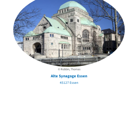
© Robbin, Thomas
Alte Synagoge Essen
E
45127 Essen