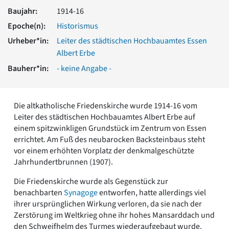
Romanik
Baujahr:
1914-16
Vorromanik
Epoche(n):
Historismus
Römische Antike
Urheber*in:
Leiter des städtischen Hochbauamtes Essen
Über uns
Albert Erbe
Über baukunst-nrw
Bauherr*in:
- keine Angabe -
Fachbeirat
Freunde & Förderer
Kontakt
Die altkatholische Friedenskirche wurde 1914-16 vom
Impressum
Leiter des städtischen Hochbauamtes Albert Erbe auf
Datenschutz
einem spitzwinkligen Grundstück im Zentrum von Essen
Suchbegriff eingeben
errichtet. Am Fuß des neubarocken Backsteinbaus steht
vor einem erhöhten Vorplatz der denkmalgeschützte
Jahrhundertbrunnen (1907).
Die Friedenskirche wurde als Gegenstück zur
benachbarten
Synagoge
entworfen, hatte allerdings viel
ihrer ursprünglichen Wirkung verloren, da sie nach der
Zerstörung im Weltkrieg ohne ihr hohes Mansarddach und
den Schweifhelm des Turmes wiederaufgebaut wurde.