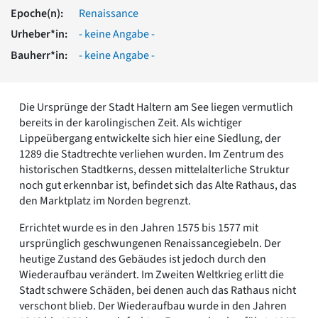
Romanik
Epoche(n):
Renaissance
Vorromanik
Urheber*in:
- keine Angabe -
Römische Antike
Bauherr*in:
- keine Angabe -
Über uns
Über baukunst-nrw
Fachbeirat
Die Ursprünge der Stadt Haltern am See liegen vermutlich
Freunde & Förderer
bereits in der karolingischen Zeit. Als wichtiger
Kontakt
Lippeübergang entwickelte sich hier eine Siedlung, der
Impressum
1289 die Stadtrechte verliehen wurden. Im Zentrum des
Datenschutz
historischen Stadtkerns, dessen mittelalterliche Struktur
noch gut erkennbar ist, befindet sich das Alte Rathaus, das
Suchbegriff eingeben
den Marktplatz im Norden begrenzt.
Errichtet wurde es in den Jahren 1575 bis 1577 mit
ursprünglich geschwungenen Renaissancegiebeln. Der
heutige Zustand des Gebäudes ist jedoch durch den
Wiederaufbau verändert. Im Zweiten Weltkrieg erlitt die
Stadt schwere Schäden, bei denen auch das Rathaus nicht
verschont blieb. Der Wiederaufbau wurde in den Jahren