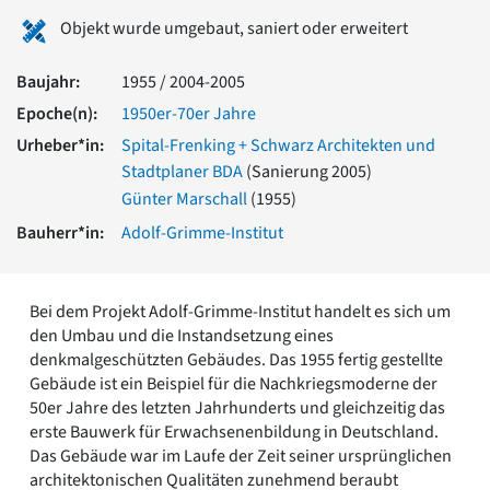
Romanik
Objekt wurde umgebaut, saniert oder erweitert
Vorromanik
Römische Antike
Baujahr:
1955 / 2004-2005
Über uns
Epoche(n):
1950er-70er Jahre
Über baukunst-nrw
Urheber*in:
Spital-Frenking + Schwarz Architekten und
Fachbeirat
Stadtplaner BDA
(Sanierung 2005)
Freunde & Förderer
Günter Marschall
(1955)
Kontakt
Impressum
Bauherr*in:
Adolf-Grimme-Institut
Datenschutz
Suchbegriff eingeben
Bei dem Projekt Adolf-Grimme-Institut handelt es sich um
den Umbau und die Instandsetzung eines
denkmalgeschützten Gebäudes. Das 1955 fertig gestellte
Gebäude ist ein Beispiel für die Nachkriegsmoderne der
50er Jahre des letzten Jahrhunderts und gleichzeitig das
erste Bauwerk für Erwachsenenbildung in Deutschland.
Das Gebäude war im Laufe der Zeit seiner ursprünglichen
architektonischen Qualitäten zunehmend beraubt