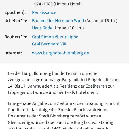
1974 -1983 (Umbau Hotel)
Romanik
Vorromanik
Epoche(n):
Renaissance
Römische Antike
Urheber*in:
Baumeister Hermann Wulff
(Auslucht 16.Jh.)
Über uns
Hans Rade
(Umbau 16. Jh.)
Über baukunst-nrw
Bauherr*in:
Graf Simon VI. zur Lippe
Fachbeirat
Graf Bernhard VIII.
Freunde & Förderer
Internet:
www.burghotel-blomberg.de
Kontakt
Impressum
Datenschutz
Bei der Burg Blomberg handelt es sich um eine
Suchbegriff eingeben
zweigeschossige ehemalige Burg mit drei Flügeln, die vom
14. Bis 17. Jahrhundert als Residenz der Edelherren zur
Lippe genutzt wurde und heute als Hotel dient.
Eine genaue Angabe zum Zeitpunkt der Erbauung ist nicht
überliefert, da infolge der Soester Fehde zahlreiche
Dokumente der Stadt Blomberg zerstört wurden.
Gleichzeitig wurde dabei auch die Burg fast vollständig
zerstört, sodass sie ab 1447 wieder aufgebaut wurde.