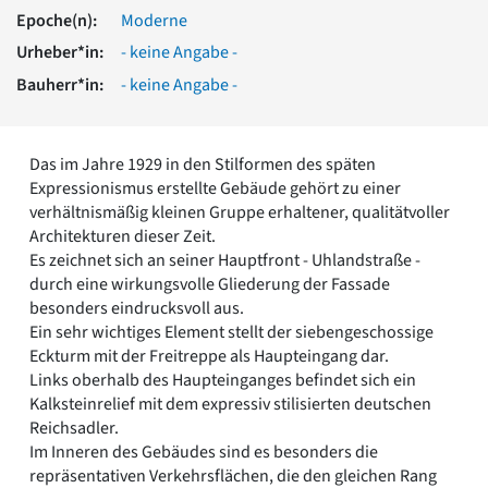
Romanik
Epoche(n):
Moderne
Vorromanik
Urheber*in:
- keine Angabe -
Römische Antike
Bauherr*in:
- keine Angabe -
Über uns
Über baukunst-nrw
Fachbeirat
Das im Jahre 1929 in den Stilformen des späten
Freunde & Förderer
Expressionismus erstellte Gebäude gehört zu einer
Kontakt
verhältnismäßig kleinen Gruppe erhaltener, qualitätvoller
Impressum
Architekturen dieser Zeit.
Datenschutz
Es zeichnet sich an seiner Hauptfront - Uhlandstraße -
durch eine wirkungsvolle Gliederung der Fassade
Suchbegriff eingeben
besonders eindrucksvoll aus.
Ein sehr wichtiges Element stellt der siebengeschossige
Eckturm mit der Freitreppe als Haupteingang dar.
Links oberhalb des Haupteinganges befindet sich ein
Kalksteinrelief mit dem expressiv stilisierten deutschen
Reichsadler.
Im Inneren des Gebäudes sind es besonders die
repräsentativen Verkehrsflächen, die den gleichen Rang