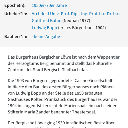
Romanik
Epoche(n):
1950er-70er Jahre
Vorromanik
Urheber*in:
Architekt Univ.-Prof. Dipl.-Ing. Prof. h.c. Dr. h.c.
Römische Antike
Gottfried Böhm
(Neubau 1977)
Über uns
Ludwig Bopp
(erstes Bürgerhaus 1904)
Über baukunst-nrw
Bauherr*in:
- keine Angabe -
Fachbeirat
Freunde & Förderer
Kontakt
Das Bürgerhaus Bergischer Löwe ist nach dem Wappentier
Impressum
des Herzogtums Berg benannt und stellt das kulturelle
Datenschutz
Zentrum der Stadt Bergisch Gladbach dar.
Suchbegriff eingeben
Die 1903 von Bürgern gegründete "Casino-Gesellschaft"
initiierte den Bau des ersten Bürgerhauses nach Plänen
von Ludwig Bopp an der Stelle des 1850 erbauten
Gasthauses Kolter. Prunkstück des Bürgerhauses war der
1904 im Jugendstil errichtete Mariensaal, ein nach seiner
Stifterin Maria Zander benannter Theatersaal.
Der Bergische Löwe ging 1939 in städtischen Besitz über