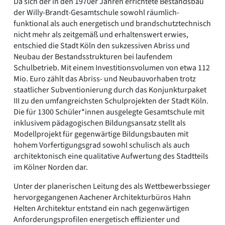
Da sich der in den 1970er Jahren errichtete Bestandsbau
der Willy-Brandt-Gesamtschule sowohl räumlich-
funktional als auch energetisch und brandschutztechnisch
nicht mehr als zeitgemäß und erhaltenswert erwies,
entschied die Stadt Köln den sukzessiven Abriss und
Neubau der Bestandsstrukturen bei laufendem
Schulbetrieb. Mit einem Investitionsvolumen von etwa 112
Mio. Euro zählt das Abriss- und Neubauvorhaben trotz
staatlicher Subventionierung durch das Konjunkturpaket
III zu den umfangreichsten Schulprojekten der Stadt Köln.
Die für 1300 Schüler*innen ausgelegte Gesamtschule mit
inklusivem pädagogischen Bildungsansatz stellt als
Modellprojekt für gegenwärtige Bildungsbauten mit
hohem Vorfertigungsgrad sowohl schulisch als auch
architektonisch eine qualitative Aufwertung des Stadtteils
im Kölner Norden dar.
Unter der planerischen Leitung des als Wettbewerbssieger
hervorgegangenen Aachener Architekturbüros Hahn
Helten Architektur entstand ein nach gegenwärtigen
Anforderungsprofilen energetisch effizienter und