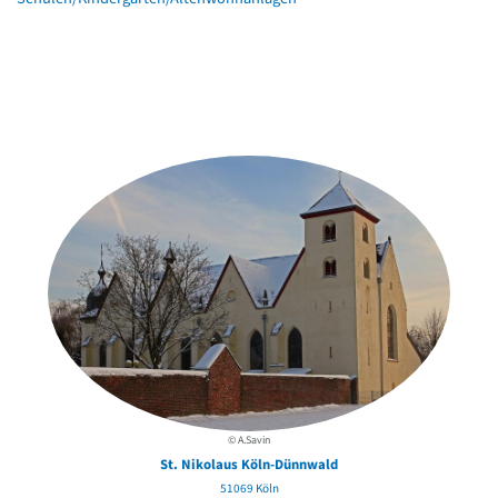
Weitere Objekte
in der Nähe
© A.Savin
St. Nikolaus Köln-Dünnwald
51069 Köln