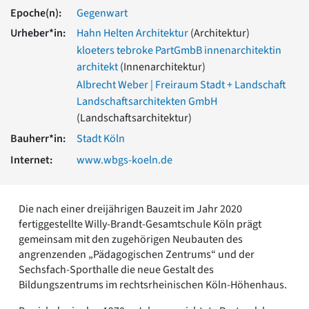
Romanik
Epoche(n):
Gegenwart
Vorromanik
Urheber*in:
Hahn Helten Architektur
(Architektur)
Römische Antike
kloeters tebroke PartGmbB innenarchitektin
Über uns
architekt
(Innenarchitektur)
Über baukunst-nrw
Albrecht Weber | Freiraum Stadt + Landschaft
Fachbeirat
Landschaftsarchitekten GmbH
Freunde & Förderer
(Landschaftsarchitektur)
Kontakt
Bauherr*in:
Stadt Köln
Impressum
Datenschutz
Internet:
www.wbgs-koeln.de
Suchbegriff eingeben
Die nach einer dreijährigen Bauzeit im Jahr 2020
fertiggestellte Willy-Brandt-Gesamtschule Köln prägt
gemeinsam mit den zugehörigen Neubauten des
angrenzenden „Pädagogischen Zentrums“ und der
Sechsfach-Sporthalle die neue Gestalt des
Bildungszentrums im rechtsrheinischen Köln-Höhenhaus.