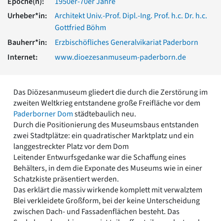
Epoche(n):
1950er-70er Jahre
Romanik
Urheber*in:
Architekt Univ.-Prof. Dipl.-Ing. Prof. h.c. Dr. h.c.
Vorromanik
Gottfried Böhm
Römische Antike
Bauherr*in:
Erzbischöfliches Generalvikariat Paderborn
Über uns
Internet:
www.dioezesanmuseum-paderborn.de
Über baukunst-nrw
Fachbeirat
Freunde & Förderer
Kontakt
Das Diözesanmuseum gliedert die durch die Zerstörung im
Impressum
zweiten Weltkrieg entstandene große Freifläche vor dem
Datenschutz
Paderborner Dom
städtebaulich neu.
Durch die Positionierung des Museumsbaus entstanden
Suchbegriff eingeben
zwei Stadtplätze: ein quadratischer Marktplatz und ein
langgestreckter Platz vor dem Dom
Leitender Entwurfsgedanke war die Schaffung eines
Behälters, in dem die Exponate des Museums wie in einer
Schatzkiste präsentiert werden.
Das erklärt die massiv wirkende komplett mit verwalztem
Blei verkleidete Großform, bei der keine Unterscheidung
zwischen Dach- und Fassadenflächen besteht. Das