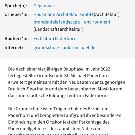
Romanik
Epoche(n):
Gegenwart
Vorromanik
Urheber*in:
Hausmann Architektur GmbH
(Architektur)
Römische Antike
brandenfels landscape + environment
Über uns
(Landschaftsarchitektur)
Über baukunst-nrw
Bauherr*in:
Erzbistum Paderborn
Fachbeirat
Internet:
grundschule-sankt-michael.de
Freunde & Förderer
Kontakt
Impressum
Die nach einer vierjährigen Bauphase im Jahr 2022
Datenschutz
fertiggestellte Grundschule St. Michael Paderborn
Suchbegriff eingeben
erweitert gemeinsam mit den Neubauten der zugehörigen
Dreifach-Sporthalle und dem benachbarten Musikforum
das innerstädtische Bildungszentrum Paderborns.
Die Grundschule ist in Trägerschaft des Erzbistums
Paderborn und komplettiert aufgrund ihrer besonderen
Einbindung in den Ortskontext der Parkanlage des
Paderquellgebietes, der räumlichen Nähe zum