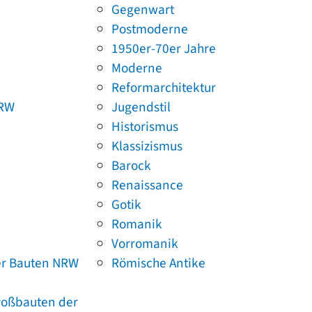
Gegenwart
Postmoderne
1950er-70er Jahre
Moderne
Reformarchitektur
NRW
Jugendstil
Historismus
Klassizismus
Barock
Renaissance
Gotik
Romanik
Vorromanik
er Bauten NRW
Römische Antike
Großbauten der