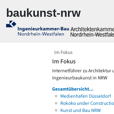
Zur Navigation springen
Zum Inhalt springen
baukunst-nrw
Im Fokus
Im Fokus
Internetführer zu Architektur
Ingenieurbaukunst in NRW
Gesamtübersicht...
Medienhafen Düsseldorf
Rokoko under Constructi
Kunst und Bau NRW