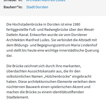
Romanik
Bauherr*in:
Stadt Dorsten
Vorromanik
Römische Antike
Über uns
Die Hochstadenbrücke in Dorsten ist eine 1980
Über baukunst-nrw
fertiggestellte Fuß- und Radwegbrücke über den Wesel-
Fachbeirat
Datteln-Kanal. Entworfen wurde sie vom Dorstener
Freunde & Förderer
Architekten Manfred Ludes. Sie verbindet die Altstadt mit
Kontakt
dem Bildungs- und Begegnungszentrum Maria Lindenhof
Impressum
und stellt bis heute eine wichtige innerstädtische Querung
Datenschutz
dar.
Suchbegriff eingeben
Die Brücke zeichnet sich durch ihre markanten,
überdachten Aussichtskanzeln aus, die ihr den
volkstümlichen Namen „Hütchenbrücke“ eingebracht
haben. Diese architektonischen Elemente verleihen dem
nüchternen Bauwerk einen spielerischen Akzent und
machen die Brücke zu einem identitätsstiftenden
Stadtelement.