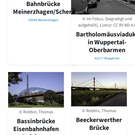
Bahnbrücke
Romanik
Meinerzhagen/Scherl
Vorromanik
Römische Antike
© Im Fokus, (begradigt und
58540 Meinerzhagen
aufgehellt), Lizenz:
CC BY-ND 4.
Über uns
Bartholomäusviaduk
Über baukunst-nrw
in Wuppertal-
Fachbeirat
Oberbarmen
Freunde & Förderer
Kontakt
42277 Wuppertal
Impressum
Datenschutz
Suchbegriff eingeben
© Robbin, Thomas
© Robbin, Thomas
Beeckerwerther
Bassinbrücke
Brücke
Eisenbahnhafen