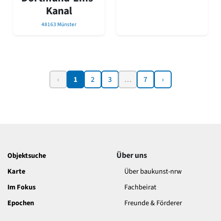
Kanal
48163 Münster
‹
1
2
3
…
7
›
Über uns
Objektsuche
Karte
Über baukunst-nrw
Im Fokus
Fachbeirat
Epochen
Freunde & Förderer