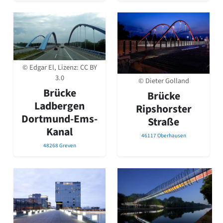
© Edgar El, Lizenz:
CC BY
3.0
© Dieter Golland
Brücke
Brücke
Ladbergen
Ripshorster
Dortmund-Ems-
Straße
Kanal
46117 Oberhausen
48268 Greven