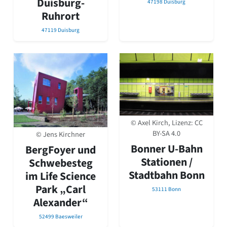
Duisburg-
47198 Duisburg
Ruhrort
47119 Duisburg
© Axel Kirch, Lizenz:
CC
BY-SA 4.0
© Jens Kirchner
Bonner U-Bahn
BergFoyer und
Stationen /
Schwebesteg
Stadtbahn Bonn
im Life Science
Park „Carl
53111 Bonn
Alexander“
52499 Baesweiler