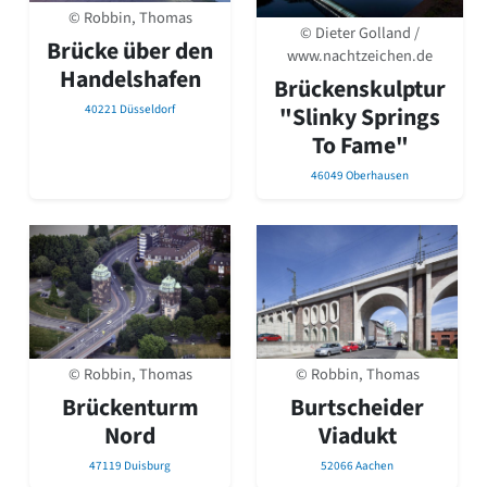
© Robbin, Thomas
© Dieter Golland /
Brücke über den
www.nachtzeichen.de
Handelshafen
Brückenskulptur
"Slinky Springs
40221 Düsseldorf
To Fame"
46049 Oberhausen
© Robbin, Thomas
© Robbin, Thomas
Brückenturm
Burtscheider
Nord
Viadukt
47119 Duisburg
52066 Aachen