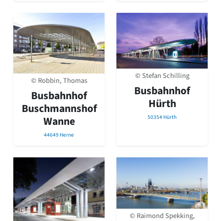
© Stefan Schilling
© Robbin, Thomas
Busbahnhof
Busbahnhof
Hürth
Buschmannshof
50354 Hürth
Wanne
44649 Herne
© Raimond Spekking,