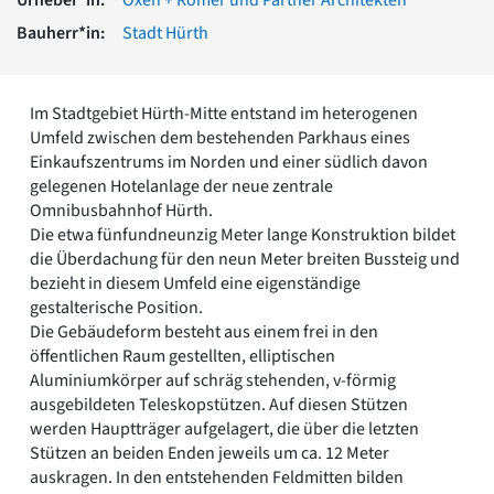
Romanik
Bauherr*in:
Stadt Hürth
Vorromanik
Römische Antike
Über uns
Im Stadtgebiet Hürth-Mitte entstand im heterogenen
Über baukunst-nrw
Umfeld zwischen dem bestehenden Parkhaus eines
Fachbeirat
Einkaufszentrums im Norden und einer südlich davon
Freunde & Förderer
gelegenen Hotelanlage der neue zentrale
Kontakt
Omnibusbahnhof Hürth.
Impressum
Die etwa fünfundneunzig Meter lange Konstruktion bildet
Datenschutz
die Überdachung für den neun Meter breiten Bussteig und
bezieht in diesem Umfeld eine eigenständige
Suchbegriff eingeben
gestalterische Position.
Die Gebäudeform besteht aus einem frei in den
öffentlichen Raum gestellten, elliptischen
Aluminiumkörper auf schräg stehenden, v-förmig
ausgebildeten Teleskopstützen. Auf diesen Stützen
werden Hauptträger aufgelagert, die über die letzten
Stützen an beiden Enden jeweils um ca. 12 Meter
auskragen. In den entstehenden Feldmitten bilden