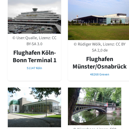
© User:Qualle, Lizenz:
CC
BY-SA 3.0
© Rüdiger Wölk, Lizenz:
CC BY
SA 2,0 de
Flughafen Köln-
Flughafen
Bonn Terminal 1
Münster/Osnabrück
51147 Köln
48268 Greven