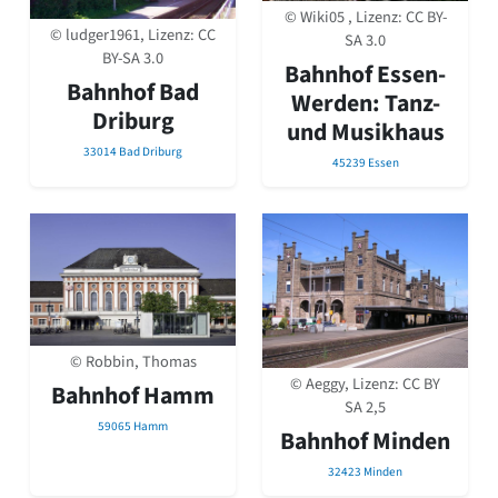
David Chipperfield
© Wiki05 , Lizenz:
CC BY-
Harald Deilmann
© ludger1961, Lizenz:
CC
SA 3.0
Gottfried Böhm
BY-SA 3.0
Bahnhof Essen-
Schneider von Esleben
Bahnhof Bad
Werden: Tanz-
Peter Behrens
Driburg
und Musikhaus
Auszeichnung vorbildlicher Bauten NRW 2020
33014 Bad Driburg
Big Beautiful Buildings (Großbauten der Nachkriegszeit)
45239 Essen
Epochen
Gesamtübersicht...
Gegenwart
Postmoderne
1950er-70er Jahre
Moderne
Reformarchitektur
© Robbin, Thomas
Jugendstil
© Aeggy, Lizenz:
CC BY
Bahnhof Hamm
Historismus
SA 2,5
Klassizismus
59065 Hamm
Bahnhof Minden
Barock
Renaissance
32423 Minden
Gotik