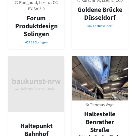
© Kürschner, Lizenz:
CC0
© Runghold, Lizenz:
CC
Goldene Brücke
BY-SA 3.0
Düsseldorf
Forum
Produktdesign
40213 Düsseldorf
Solingen
42651 Solingen
© Thomas Vogt
Haltestelle
Benrather
Haltepunkt
Straße
Bahnhof