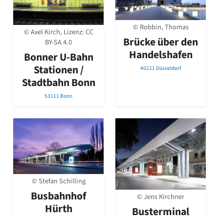
© Robbin, Thomas
© Axel Kirch, Lizenz:
CC
Brücke über den
BY-SA 4.0
Handelshafen
Bonner U-Bahn
Stationen /
40221 Düsseldorf
Stadtbahn Bonn
53111 Bonn
© Stefan Schilling
Busbahnhof
© Jens Kirchner
Hürth
Busterminal