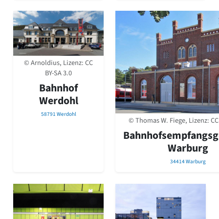
Romanik
Vorromanik
Römische Antike
Über uns
Über baukunst-nrw
© Arnoldius, Lizenz:
CC
Fachbeirat
BY-SA 3.0
Freunde & Förderer
Bahnhof
Kontakt
Werdohl
Impressum
Datenschutz
58791 Werdohl
© Thomas W. Fiege, Lizenz:
CC
Suchbegriff eingeben
Bahnhofsempfangsg
Warburg
34414 Warburg