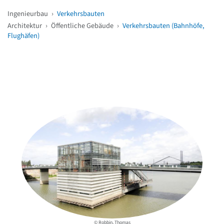
Ingenieurbau
›
Verkehrsbauten
Architektur
›
Öffentliche Gebäude
›
Verkehrsbauten (Bahnhöfe,
Flughäfen)
Weitere Objekte
in der Nähe
© Robbin, Thomas