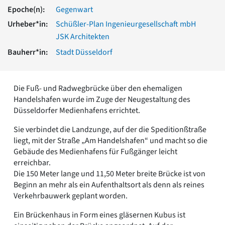
Romanik
Epoche(n):
Gegenwart
Vorromanik
Urheber*in:
Schüßler-Plan Ingenieurgesellschaft mbH
Römische Antike
JSK Architekten
Über uns
Bauherr*in:
Stadt Düsseldorf
Über baukunst-nrw
Fachbeirat
Freunde & Förderer
Die Fuß- und Radwegbrücke über den ehemaligen
Kontakt
Handelshafen wurde im Zuge der Neugestaltung des
Impressum
Düsseldorfer Medienhafens errichtet.
Datenschutz
Sie verbindet die Landzunge, auf der die Speditionßtraße
Suchbegriff eingeben
liegt, mit der Straße „Am Handelshafen“ und macht so die
Gebäude des Medienhafens für Fußgänger leicht
erreichbar.
Die 150 Meter lange und 11,50 Meter breite Brücke ist von
Beginn an mehr als ein Aufenthaltsort als denn als reines
Verkehrbauwerk geplant worden.
Ein Brückenhaus in Form eines gläsernen Kubus ist